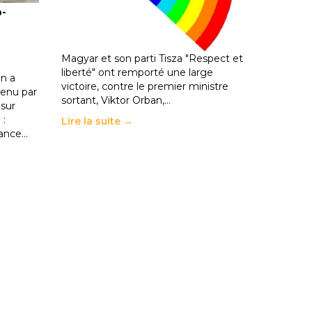
o-
les politiques éducatives, aussi !
25 juin 2026
-
National
En Hongrie, le conservateur Peter
Magyar et son parti Tisza "Respect et
liberté" ont remporté une large
n a
victoire, contre le premier ministre
enu par
sortant, Viktor Orban,…
 sur
 :
Lire la suite →
rance…