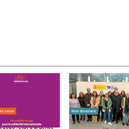
ec vous
Nos dossiers
 2026 : État d’urgence
Éducation au vivre-ensem