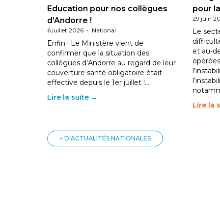
Education pour nos collègues
pour la
29 juin 2
d’Andorre !
6 juillet 2026
-
National
Le sect
difficul
Enfin ! Le Ministère vient de
et au-d
confirmer que la situation des
opérées
collègues d’Andorre au regard de leur
l’instab
couverture santé obligatoire était
l’instabi
effective depuis le 1er juillet !…
notam
Lire la suite →
Lire la 
+ D’ACTUALITÉS NATIONALES