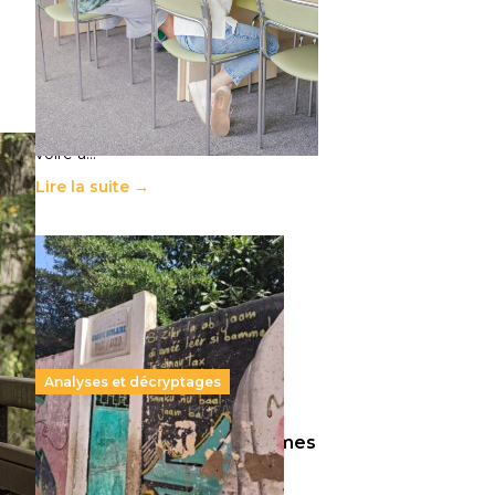
11 juillet 2026
-
National
Le projet de loi sur la régulation de
l’enseignement supérieur privé met
en lumière l’amplification d’un
système qui relègue l’acte
pédagogique au superfétatoire,
voire à…
Lire la suite →
Analyses et décryptages
258 millions d’enfants victimes
de la guerre, des chocs