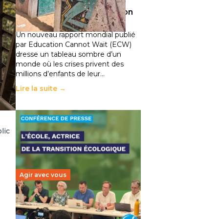
climatiques et des
déplacements de population
11 juillet 2026
-
National
Un nouveau rapport mondial publié
par Education Cannot Wait (ECW)
dresse un tableau sombre d’un
monde où les crises privent des
millions d’enfants de leur…
Lire la suite →
lic
e
Agir avec vous
Transition écologique de
l’éducation : l’UNSA Éducation