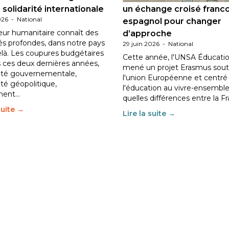
 solidarité internationale
un échange croisé franc
026
-
National
espagnol pour changer
eur humanitaire connaît des
d’approche
tés profondes, dans notre pays
29 juin 2026
-
National
elà. Les coupures budgétaires
Cette année, l'UNSA Éducatio
 ces deux dernières années,
mené un projet Erasmus sout
ilité gouvernementale,
l'union Européenne et centré
lité géopolitique,
l'éducation au vivre-ensemble
ment…
quelles différences entre la F
suite →
Lire la suite →