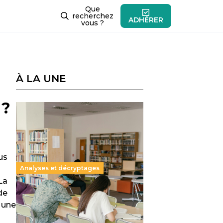
Que
recherchez
ADHÉRER
vous ?
À LA UNE
 ?
us
Analyses et décryptages
La
de
Supérieur privé : une dérive
e une
qui met à mal la promesse
républicaine