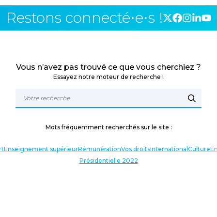
Restons connecté⋅e⋅s !
Vous n’avez pas trouvé ce que vous cherchiez ?
Essayez notre moteur de recherche !
Mots fréquemment recherchés sur le site :
rt
Enseignement supérieur
Rémunération
Vos droits
International
Culture
En
Présidentielle 2022
TERLOCUTEURS
NOS THÉMATIQUES