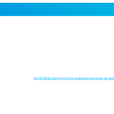
Société
Éducation
Fonction publique
Jeunesse et spo
VOS IN