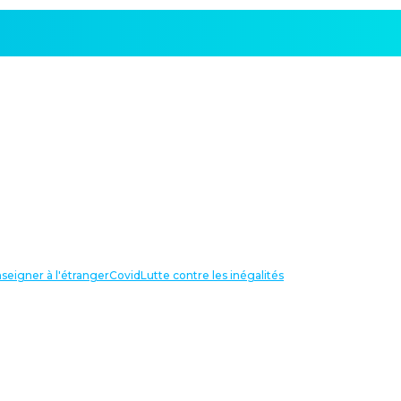
seigner à l'étranger
Covid
Lutte contre les inégalités
LIENS UTILES