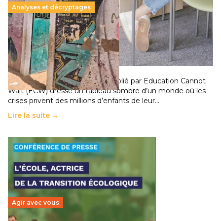
Analyses et décryptages
258 millions d’enfants victimes de la guerre, des
chocs climatiques et des déplacements de
population
11 juillet 2026
-
National
Un nouveau rapport mondial publié par Education Cannot
Wait (ECW) dresse un tableau sombre d’un monde où les
crises privent des millions d’enfants de leur…
Lire la suite →
Agir avec vous