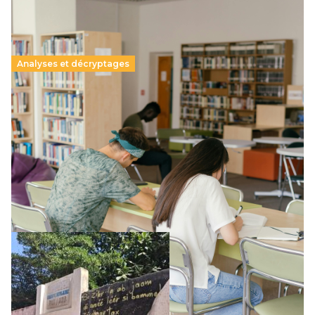
Analyses et décryptages
Supérieur privé : une dérive qui met à mal la
promesse républicaine
11 juillet 2026
-
National
Le projet de loi sur la régulation de l’enseignement
supérieur privé met en lumière l’amplification d’un système
qui relègue l’acte pédagogique au superfétatoire, voire à…
Lire la suite →