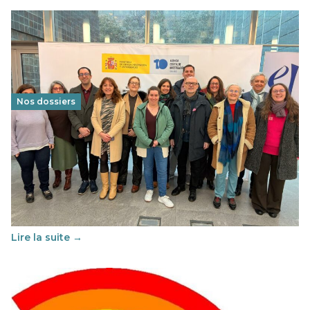
Nos dossiers
Éducation au vivre-ensemble : un échange croisé
franco-espagnol pour changer d’approche
29 juin 2026
-
National
Cette année, l'UNSA Éducation a mené un projet Erasmus
soutenu par l'union Européenne et centré sur l'éducation
au vivre-ensemble : quelles différences entre la France…
Lire la suite →