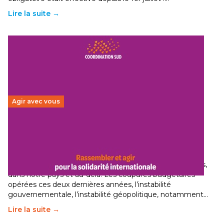
Lire la suite →
Agir avec vous
Budget 2026 : État d’urgence pour la solidarité
internationale
29 juin 2026
-
National
Le secteur humanitaire connaît des difficultés profondes,
dans notre pays et au-delà. Les coupures budgétaires
opérées ces deux dernières années, l’instabilité
gouvernementale, l’instabilité géopolitique, notamment…
Lire la suite →