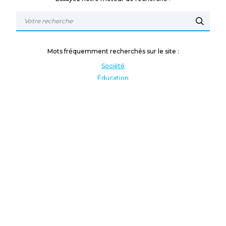
Mots fréquemment recherchés sur le site :
Société
Éducation
Fonction publique
Jeunesse et sport
Enseignement supérieur
Rémunération
Vos droits
International
Culture
Enseigner à l'étranger
Covid
Lutte contre les inégalités
Présidentielle 2022