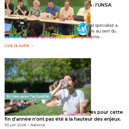
Transition écologique de l’éducation : l’UNSA
Éducation fait bouger les lignes
30 juin 2026
-
National
Pendant plusieurs mois, un groupe de travail spécialisé a
travaillé sur la transition écologique de l’Ecole au sein du
Conseil Supérieur de l’Éducation qui représente…
Lire la suite →
En lien avec l'actualité
Les décisions ministérielles attendues pour cette
fin d’année n’ont pas été à la hauteur des enjeux.
30 juin 2026
-
National