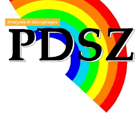
Analyses et décryptages
Hongrie : du changement pour les politiques
éducatives, aussi !
25 juin 2026
-
National
En Hongrie, le conservateur Peter Magyar et son parti
Tisza "Respect et liberté" ont remporté une large victoire,
contre le premier ministre sortant, Viktor Orban,…
Lire la suite →
+ D’ACTUALITÉS NATIONALES