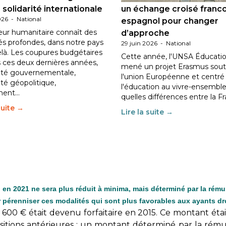
 solidarité internationale
un échange croisé franc
026
-
National
espagnol pour changer
eur humanitaire connaît des
d’approche
tés profondes, dans notre pays
29 juin 2026
-
National
elà. Les coupures budgétaires
Cette année, l'UNSA Éducatio
 ces deux dernières années,
mené un projet Erasmus sout
ilité gouvernementale,
l'union Européenne et centré
lité géopolitique,
l'éducation au vivre-ensemble
ment…
quelles différences entre la F
suite →
Lire la suite →
 en 2021 ne sera plus réduit à minima, mais déterminé par la rému
 pérenniser ces modalités qui sont plus favorables aux ayants dro
600 € était devenu forfaitaire en 2015. Ce montant étai
sitions antérieures : un montant déterminé par la rém