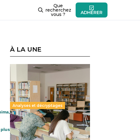
Que
recherchez
ADHÉRER
vous ?
À LA UNE
Analyses et décryptages
nima,
Supérieur privé : une dérive
 plus
qui met à mal la promesse
républicaine