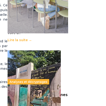
11 juillet 2026
-
National
5. Ce
Le projet de loi sur la régulation de
epuis
l’enseignement supérieur privé met
elle.
en lumière l’amplification d’un
ue ne
système qui relègue l’acte
pédagogique au superfétatoire,
voire à…
Lire la suite →
nd le
s par
re le
e, le
mêmes
aires
Analyses et décryptages
% des
258 millions d’enfants victimes
de la guerre, des chocs