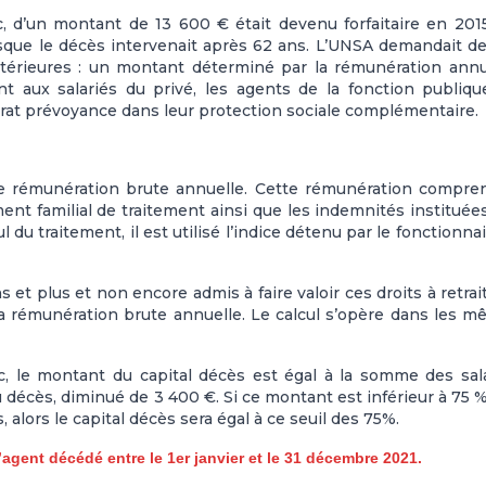
c, d’un montant de 13 600 € était devenu forfaitaire en 201
rsque le décès intervenait après 62 ans. L’UNSA demandait d
ntérieures : un montant déterminé par la rémunération annu
t aux salariés du privé, les agents de la fonction publiq
rat prévoyance dans leur protection sociale complémentaire.
ière rémunération brute annuelle. Cette rémunération compre
ent familial de traitement ainsi que les indemnités instituée
l du traitement, il est utilisé l’indice détenu par le fonctionnai
 et plus et non encore admis à faire valoir ces droits à retrait
la rémunération brute annuelle. Le calcul s’opère dans les 
tec, le montant du capital décès est égal à la somme des sal
 décès, diminué de 3 400 €. Si ce montant est inférieur à 75 
 alors le capital décès sera égal à ce seuil des 75%.
’agent décédé entre le 1er janvier et le 31 décembre 2021.