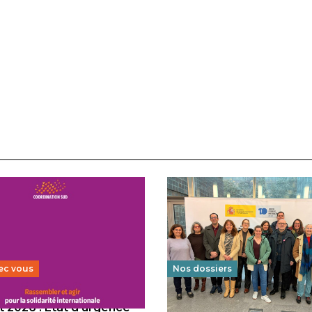
ec vous
Nos dossiers
 2026 : État d’urgence
Éducation au vivre-ensem