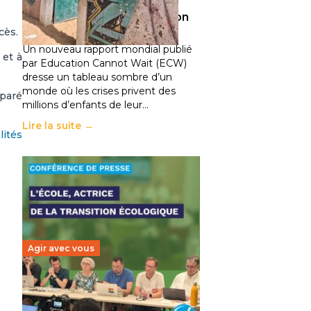
climatiques et des
déplacements de population
cès.
11 juillet 2026
-
National
Un nouveau rapport mondial publié
 et à
par Education Cannot Wait (ECW)
dresse un tableau sombre d’un
monde où les crises privent des
éparé
millions d’enfants de leur…
Lire la suite →
lités
Agir avec vous
Transition écologique de
l’éducation : l’UNSA Éducation