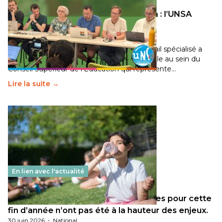
Transition écologique de l’éducation : l’UNSA
Éducation fait bouger les lignes
30 juin 2026
-
National
Pendant plusieurs mois, un groupe de travail spécialisé a
travaillé sur la transition écologique de l’Ecole au sein du
Conseil Supérieur de l’Éducation qui représente…
Lire la suite →
En lien avec l'actualité
Les décisions ministérielles attendues pour cette
fin d’année n’ont pas été à la hauteur des enjeux.
30 juin 2026
-
National