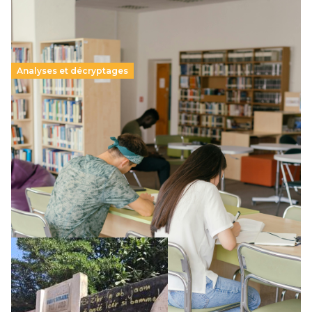
Analyses et décryptages
Supérieur privé : une dérive qui met à mal la
promesse républicaine
11 juillet 2026
-
National
Le projet de loi sur la régulation de l’enseignement
supérieur privé met en lumière l’amplification d’un système
qui relègue l’acte pédagogique au superfétatoire, voire à…
Lire la suite →