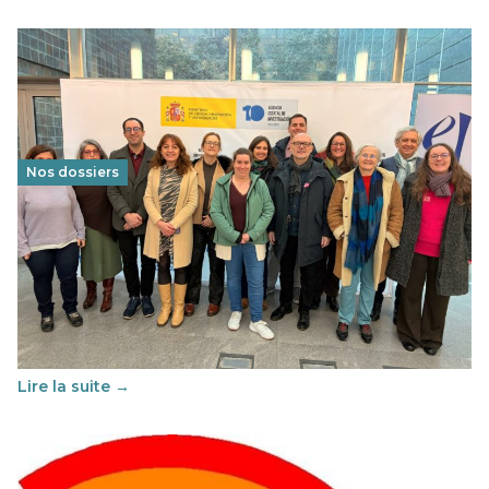
Nos dossiers
Éducation au vivre-ensemble : un échange croisé
franco-espagnol pour changer d’approche
29 juin 2026
-
National
Cette année, l'UNSA Éducation a mené un projet Erasmus
soutenu par l'union Européenne et centré sur l'éducation
au vivre-ensemble : quelles différences entre la France…
Lire la suite →