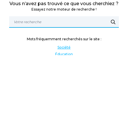
Vous n’avez pas trouvé ce que vous cherchiez ?
Essayez notre moteur de recherche !
Mots fréquemment recherchés sur le site :
Société
Éducation
Fonction publique
Jeunesse et sport
Enseignement supérieur
Rémunération
Vos droits
International
Culture
Enseigner à l'étranger
Covid
Lutte contre les inégalités