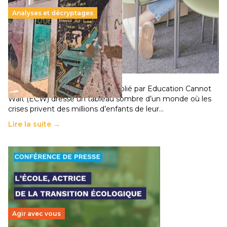
Analyses et décryptages
258 millions d’enfants victimes de la guerre, des
chocs climatiques et des déplacements de
population
11 juillet 2026
-
National
Un nouveau rapport mondial publié par Education Cannot
Wait (ECW) dresse un tableau sombre d’un monde où les
crises privent des millions d’enfants de leur…
Lire la suite →
Agir avec vous