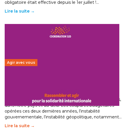
obligatoire était effective depuis le 1er juillet !…
Lire la suite →
Agir avec vous
Budget 2026 : État d’urgence pour la solidarité
internationale
29 juin 2026
-
National
Le secteur humanitaire connaît des difficultés profondes,
dans notre pays et au-delà. Les coupures budgétaires
opérées ces deux dernières années, l’instabilité
gouvernementale, l’instabilité géopolitique, notamment…
Lire la suite →