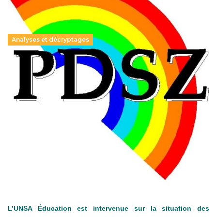
Analyses et décryptages
Hongrie : du changement pour les politiques
éducatives, aussi !
25 juin 2026
-
National
En Hongrie, le conservateur Peter Magyar et son parti
Tisza "Respect et liberté" ont remporté une large victoire,
contre le premier ministre sortant, Viktor Orban,…
Lire la suite →
+ D’ACTUALITÉS NATIONALES
L’UNSA Éducation est intervenue sur la situation des