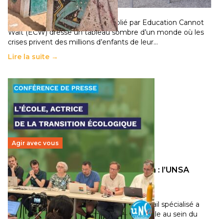
11 juillet 2026
-
National
Un nouveau rapport mondial publié par Education Cannot
Wait (ECW) dresse un tableau sombre d’un monde où les
crises privent des millions d’enfants de leur…
Lire la suite →
Agir avec vous
Transition écologique de l’éducation : l’UNSA
Éducation fait bouger les lignes
30 juin 2026
-
National
Pendant plusieurs mois, un groupe de travail spécialisé a
travaillé sur la transition écologique de l’Ecole au sein du