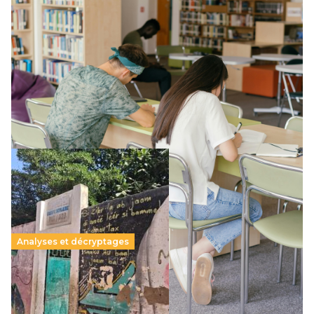
Supérieur privé : une dérive qui met à mal la
promesse républicaine
11 juillet 2026
-
National
Le projet de loi sur la régulation de l’enseignement
supérieur privé met en lumière l’amplification d’un système
qui relègue l’acte pédagogique au superfétatoire, voire à…
Lire la suite →
Analyses et décryptages
258 millions d’enfants victimes de la guerre, des
chocs climatiques et des déplacements de
population