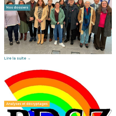
Nos dossiers
Éducation au vivre-ensemble : un échange croisé
franco-espagnol pour changer d’approche
29 juin 2026
-
National
Cette année, l'UNSA Éducation a mené un projet Erasmus
soutenu par l'union Européenne et centré sur l'éducation
au vivre-ensemble : quelles différences entre la France…
Lire la suite →
Analyses et décryptages