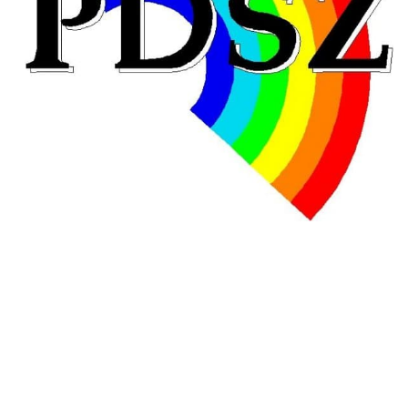
Hongrie : du changement pour les politiques
éducatives, aussi !
25 juin 2026
-
National
En Hongrie, le conservateur Peter Magyar et son parti
Tisza "Respect et liberté" ont remporté une large victoire,
contre le premier ministre sortant, Viktor Orban,…
Lire la suite →
+ D’ACTUALITÉS NATIONALES