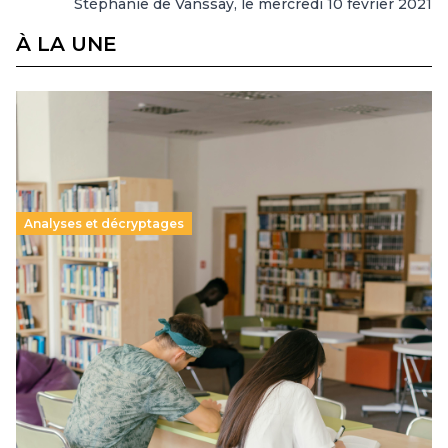
Stéphanie de Vanssay, le mercredi 10 février 2021
À LA UNE
Analyses et décryptages
Supérieur privé : une dérive qui met à mal la
promesse républicaine
11 juillet 2026
-
National
Le projet de loi sur la régulation de l’enseignement
supérieur privé met en lumière l’amplification d’un système
qui relègue l’acte pédagogique au superfétatoire, voire à…
Lire la suite →