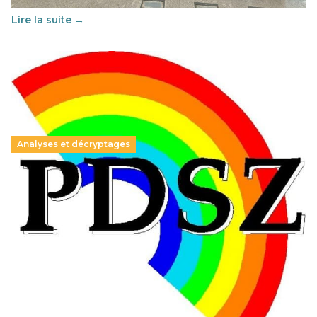
Lire la suite →
Analyses et décryptages
Hongrie : du changement pour les politiques
éducatives, aussi !
25 juin 2026
-
National
En Hongrie, le conservateur Peter Magyar et son parti
Tisza "Respect et liberté" ont remporté une large victoire,
contre le premier ministre sortant, Viktor Orban,…
Lire la suite →