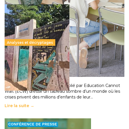
Analyses et décryptages
258 millions d’enfants victimes de la guerre, des
chocs climatiques et des déplacements de
population
11 juillet 2026
-
National
Un nouveau rapport mondial publié par Education Cannot
Wait (ECW) dresse un tableau sombre d’un monde où les
crises privent des millions d’enfants de leur…
Lire la suite →