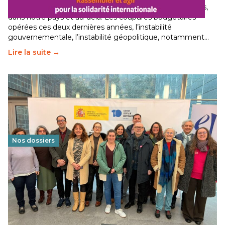
Le secteur humanitaire connaît des difficultés profondes,
dans notre pays et au-delà. Les coupures budgétaires
opérées ces deux dernières années, l’instabilité
gouvernementale, l’instabilité géopolitique, notamment…
Lire la suite →
Nos dossiers
Éducation au vivre-ensemble : un échange croisé
franco-espagnol pour changer d’approche
29 juin 2026
-
National
Cette année, l'UNSA Éducation a mené un projet Erasmus
soutenu par l'union Européenne et centré sur l'éducation
au vivre-ensemble : quelles différences entre la France…