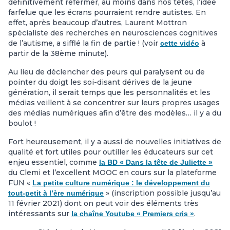
définitivement refermer, au moins dans nos têtes, l’idée
farfelue que les écrans pourraient rendre autistes. En
effet, après beaucoup d’autres, Laurent Mottron
spécialiste des recherches en neurosciences cognitives
de l’autisme, a sifflé la fin de partie ! (voir
à
cette vidéo
partir de la 38ème minute).
Au lieu de déclencher des peurs qui paralysent ou de
pointer du doigt les soi-disant dérives de la jeune
génération, il serait temps que les personnalités et les
médias veillent à se concentrer sur leurs propres usages
des médias numériques afin d’être des modèles… il y a du
boulot !
Fort heureusement, il y a aussi de nouvelles initiatives de
qualité et fort utiles pour outiller les éducateurs sur cet
enjeu essentiel, comme
la BD « Dans la tête de Juliette »
du Clemi et l’excellent MOOC en cours sur la plateforme
FUN «
La petite culture numérique : le développement du
» (inscription possible jusqu’au
tout-petit à l’ère numérique
11 février 2021) dont on peut voir des éléments très
intéressants sur
.
la chaîne Youtube « Premiers cris »