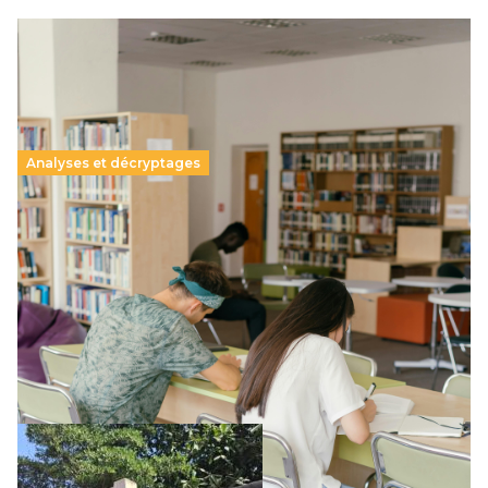
Analyses et décryptages
Supérieur privé : une dérive qui met à mal la
promesse républicaine
11 juillet 2026
-
National
Le projet de loi sur la régulation de l’enseignement
supérieur privé met en lumière l’amplification d’un système
qui relègue l’acte pédagogique au superfétatoire, voire à…
Lire la suite →