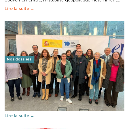
gouvernementale, l’instabilité géopolitique, notamment…
Lire la suite →
Nos dossiers
Éducation au vivre-ensemble : un échange croisé
franco-espagnol pour changer d’approche
29 juin 2026
-
National
Cette année, l'UNSA Éducation a mené un projet Erasmus
soutenu par l'union Européenne et centré sur l'éducation
au vivre-ensemble : quelles différences entre la France…
Lire la suite →