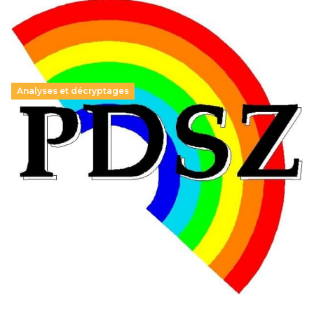
Analyses et décryptages
Hongrie : du changement pour les politiques
éducatives, aussi !
25 juin 2026
-
National
En Hongrie, le conservateur Peter Magyar et son parti
Tisza "Respect et liberté" ont remporté une large victoire,
contre le premier ministre sortant, Viktor Orban,…
Lire la suite →
+ D’ACTUALITÉS NATIONALES