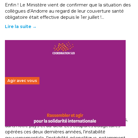
Enfin ! Le Ministère vient de confirmer que la situation des
collègues d’Andorre au regard de leur couverture santé
obligatoire était effective depuis le 1er juillet !…
Lire la suite →
Agir avec vous
Budget 2026 : État d’urgence pour la solidarité
internationale
29 juin 2026
-
National
Le secteur humanitaire connaît des difficultés profondes,
dans notre pays et au-delà. Les coupures budgétaires
opérées ces deux dernières années, l’instabilité