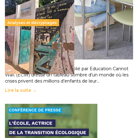
Analyses et décryptages
258 millions d’enfants victimes de la guerre, des
chocs climatiques et des déplacements de
population
11 juillet 2026
-
National
Un nouveau rapport mondial publié par Education Cannot
Wait (ECW) dresse un tableau sombre d’un monde où les
crises privent des millions d’enfants de leur…
Lire la suite →