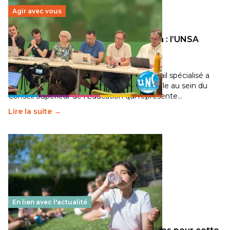
Agir avec vous
Transition écologique de l’éducation : l’UNSA
Éducation fait bouger les lignes
30 juin 2026
-
National
Pendant plusieurs mois, un groupe de travail spécialisé a
travaillé sur la transition écologique de l’Ecole au sein du
Conseil Supérieur de l’Éducation qui représente…
Lire la suite →
En lien avec l'actualité