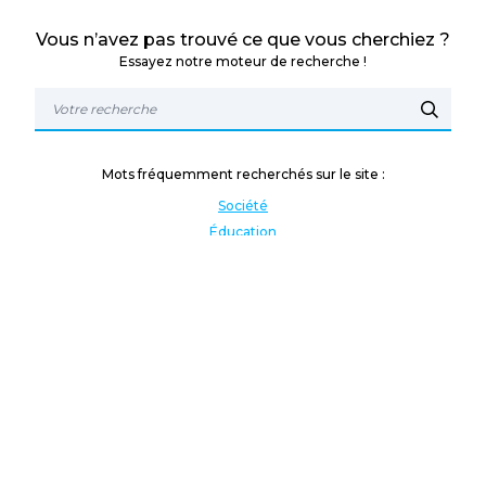
Vous n’avez pas trouvé ce que vous cherchiez ?
Essayez notre moteur de recherche !
Mots fréquemment recherchés sur le site :
Société
Éducation
Fonction publique
Jeunesse et sport
Enseignement supérieur
Rémunération
Vos droits
International
Culture
Enseigner à l'étranger
Covid