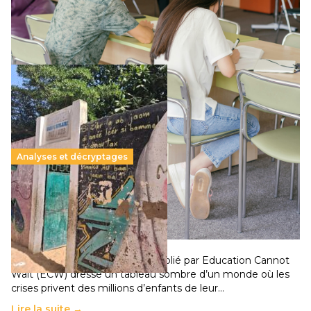
qui relègue l’acte pédagogique au superfétatoire, voire à…
Lire la suite →
Analyses et décryptages
258 millions d’enfants victimes de la guerre, des
chocs climatiques et des déplacements de
population
11 juillet 2026
-
National
Un nouveau rapport mondial publié par Education Cannot
Wait (ECW) dresse un tableau sombre d’un monde où les
crises privent des millions d’enfants de leur…
Lire la suite →