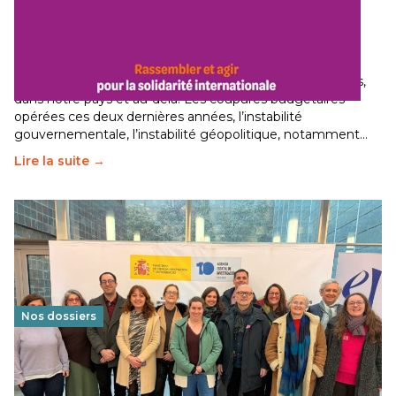
Budget 2026 : État d’urgence pour la solidarité
internationale
29 juin 2026
-
National
Le secteur humanitaire connaît des difficultés profondes,
dans notre pays et au-delà. Les coupures budgétaires
opérées ces deux dernières années, l’instabilité
gouvernementale, l’instabilité géopolitique, notamment…
Lire la suite →
Nos dossiers
Éducation au vivre-ensemble : un échange croisé
franco-espagnol pour changer d’approche