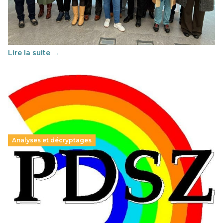
29 juin 2026
-
National
Cette année, l'UNSA Éducation a mené un projet Erasmus
soutenu par l'union Européenne et centré sur l'éducation
au vivre-ensemble : quelles différences entre la France…
Lire la suite →
Analyses et décryptages
Hongrie : du changement pour les politiques
éducatives, aussi !
25 juin 2026
-
National
En Hongrie, le conservateur Peter Magyar et son parti
Tisza "Respect et liberté" ont remporté une large victoire,