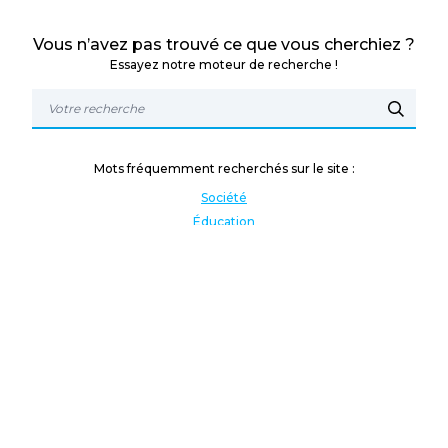
Vous n’avez pas trouvé ce que vous cherchiez ?
Essayez notre moteur de recherche !
Mots fréquemment recherchés sur le site :
Société
Éducation
Fonction publique
Jeunesse et sport
Enseignement supérieur
Rémunération
Vos droits
International
Culture
Enseigner à l'étranger
Covid