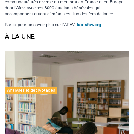
communauté très diverse du mentorat en France et en Europe
dont l’Afev, avec ses 8000 étudiants bénévoles qui
accompagnent autant d’enfants est l’un des fers de lance.
Par ici pour en savoir plus sur l’AFEV:
lab-afev.org
À LA UNE
Analyses et décryptages
Supérieur privé : une dérive qui met à mal la
promesse républicaine
11 juillet 2026
-
National
Le projet de loi sur la régulation de l’enseignement
supérieur privé met en lumière l’amplification d’un système