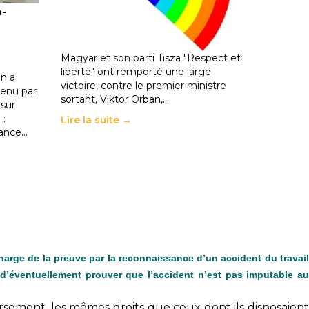
o-
les politiques éducatives, aussi !
25 juin 2026
-
National
En Hongrie, le conservateur Peter
Magyar et son parti Tisza "Respect et
liberté" ont remporté une large
n a
victoire, contre le premier ministre
enu par
sortant, Viktor Orban,…
 sur
 :
Lire la suite →
rance…
harge de la preuve par la reconnaissance d’un accident du travail
r d’éventuellement prouver que l’accident n’est pas imputable au
sement, les mêmes droits que ceux dont ils disposaient