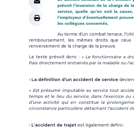
prévoit l’inversion de la charge de 
service, quelle qu’en soit la cause
l’employeur d’éventuellement prouver
les collègues concernés.
Au terme d’un combat tenace, l’UNS
remboursement, les mêmes droits que ceux don
renversement de la charge de la preuve.
Le texte prévoit donc :
« Le fonctionnaire a d
frais directement entrainés par la maladie ou l’ac
•
La définition d’un accident de service
devient
« Est présumé imputable au service tout acciden
temps et le lieu du service, dans l’exercice ou 
d’une activité qui en constitue la prolongem
circonstance particulière détachant l’accident du
•
L’accident de trajet
est également défini :