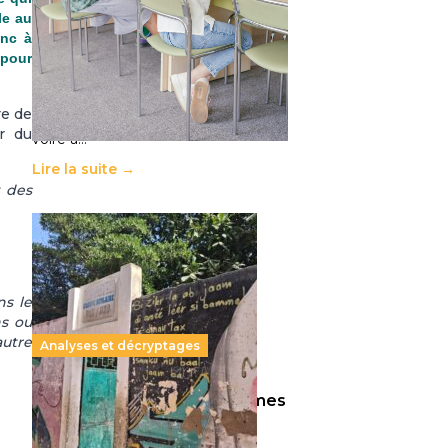
11 juillet 2026
-
National
le au
onc à
Le projet de loi sur la régulation de
 pour
l’enseignement supérieur privé met
en lumière l’amplification d’un
système qui relègue l’acte
re de
pédagogique au superfétatoire,
r du
voire à…
Lire la suite →
t des
ns le
ns ou
autre
Analyses et décryptages
258 millions d’enfants victimes
de la guerre, des chocs