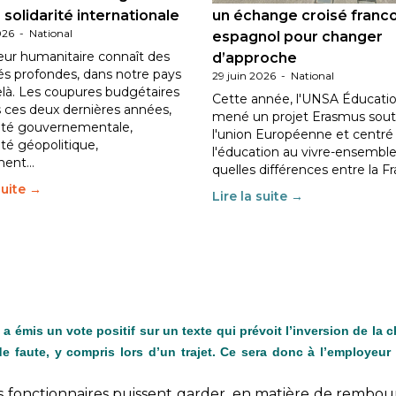
 solidarité internationale
un échange croisé franc
026
-
National
espagnol pour changer
eur humanitaire connaît des
d’approche
tés profondes, dans notre pays
29 juin 2026
-
National
elà. Les coupures budgétaires
Cette année, l'UNSA Éducatio
 ces deux dernières années,
mené un projet Erasmus sout
ilité gouvernementale,
l'union Européenne et centré
lité géopolitique,
l'éducation au vivre-ensemble
ment…
quelles différences entre la F
suite →
Lire la suite →
mis un vote positif sur un texte qui prévoit l’inversion de la c
de faute, y compris lors d’un trajet. Ce sera donc à l’employeu
fonctionnaires puissent garder, en matière de rembour