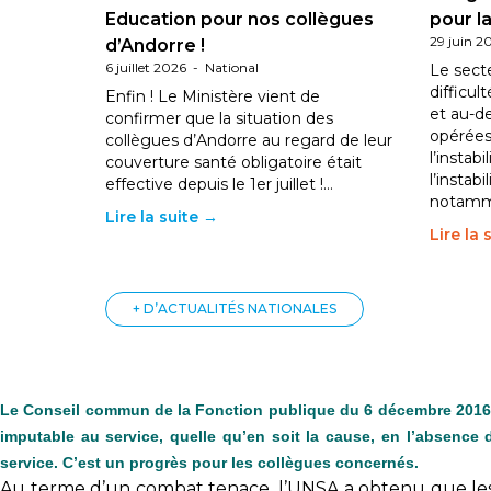
Education pour nos collègues
pour la
29 juin 2
d’Andorre !
6 juillet 2026
-
National
Le sect
difficul
Enfin ! Le Ministère vient de
et au-d
confirmer que la situation des
opérées
collègues d’Andorre au regard de leur
l’instab
couverture santé obligatoire était
l’instabi
effective depuis le 1er juillet !…
notam
Lire la suite →
Lire la 
+ D’ACTUALITÉS NATIONALES
Le Conseil commun de la Fonction publique du 6 décembre 2016 a é
imputable au service, quelle qu’en soit la cause, en l’absence 
service. C’est un progrès pour les collègues concernés.
Au terme d’un combat tenace, l’UNSA a obtenu que les 