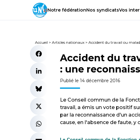
Notre
fédération
Nos
syndicats
Vos
inter
Accueil
>
Articles nationaux
>
Accident du travail ou malad
Accident du trav
: une reconnais
Publié le 14 décembre 2016
Le Conseil commun de la Fonct
travail, a émis un vote positif s
par la reconnaissance d'un accid
cause, en l'absence de faute, y c
Le Conseil commun de la Fonction p