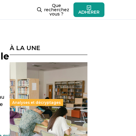
Que
recherchez
ADHÉRER
vous ?
À LA UNE
le
au
Analyses et décryptages
ve
Supérieur privé : une dérive
qui met à mal la promesse
républicaine
e qui