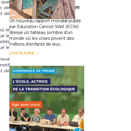
climatiques et des
e que
déplacements de population
ve de
et de
11 juillet 2026
-
National
Un nouveau rapport mondial publié
par Education Cannot Wait (ECW)
où le
dresse un tableau sombre d’un
ue le
monde où les crises privent des
sités
millions d’enfants de leur…
ue le
Lire la suite →
prend
motif
nt de
Agir avec vous
Transition écologique de
l’éducation : l’UNSA Éducation