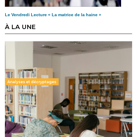
Le Vendredi Lecture « La matrice de la haine »
À LA UNE
Analyses et décryptages
Supérieur privé : une dérive qui met à mal la
promesse républicaine
11 juillet 2026
-
National
Le projet de loi sur la régulation de l’enseignement
supérieur privé met en lumière l’amplification d’un système
qui relègue l’acte pédagogique au superfétatoire, voire à…