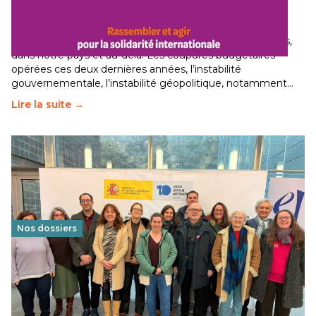
internationale
29 juin 2026
-
National
Le secteur humanitaire connaît des difficultés profondes,
dans notre pays et au-delà. Les coupures budgétaires
opérées ces deux dernières années, l’instabilité
gouvernementale, l’instabilité géopolitique, notamment…
Lire la suite →
Nos dossiers
Éducation au vivre-ensemble : un échange croisé
franco-espagnol pour changer d’approche
29 juin 2026
-
National