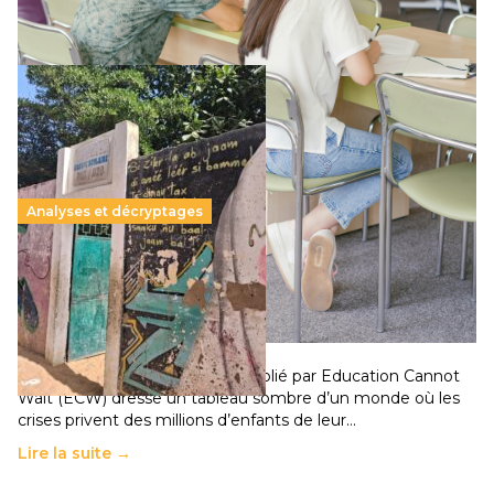
Lire la suite →
Analyses et décryptages
258 millions d’enfants victimes de la guerre, des
chocs climatiques et des déplacements de
population
11 juillet 2026
-
National
Un nouveau rapport mondial publié par Education Cannot
Wait (ECW) dresse un tableau sombre d’un monde où les
crises privent des millions d’enfants de leur…
Lire la suite →