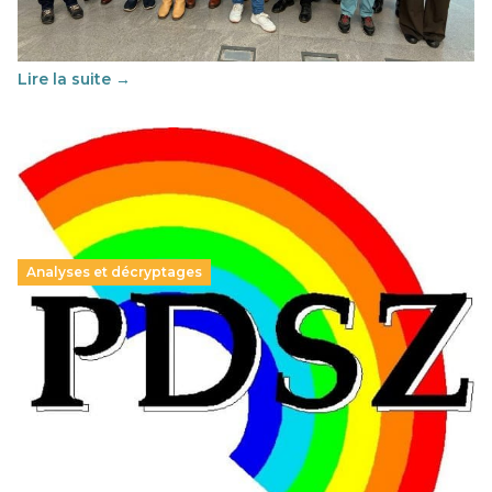
Cette année, l'UNSA Éducation a mené un projet Erasmus
soutenu par l'union Européenne et centré sur l'éducation
au vivre-ensemble : quelles différences entre la France…
Lire la suite →
Analyses et décryptages
Hongrie : du changement pour les politiques
éducatives, aussi !
25 juin 2026
-
National
En Hongrie, le conservateur Peter Magyar et son parti
Tisza "Respect et liberté" ont remporté une large victoire,
contre le premier ministre sortant, Viktor Orban,…
Lire la suite →