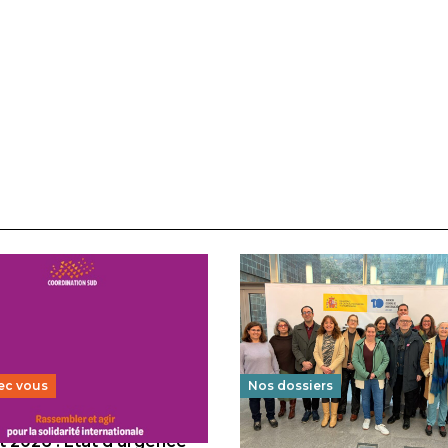
ec vous
Nos dossiers
 2026 : État d’urgence
Éducation au vivre-ensem