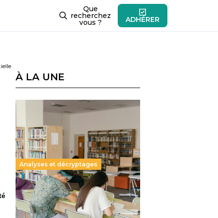
Que
recherchez
ADHÉRER
vous ?
ielle
À LA UNE
Analyses et décryptages
Supérieur privé : une dérive
té
qui met à mal la promesse
républicaine