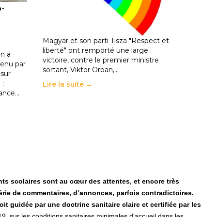
o-
les politiques éducatives, aussi !
25 juin 2026
-
National
En Hongrie, le conservateur Peter
Magyar et son parti Tisza "Respect et
liberté" ont remporté une large
n a
victoire, contre le premier ministre
enu par
sortant, Viktor Orban,…
 sur
 :
Lire la suite →
rance…
ts scolaires sont au cœur des attentes, et encore très
érie de commentaires, d’annonces, parfois contradictoires.
 guidée par une doctrine sanitaire claire et certifiée par les
9, sur les conditions sanitaires minimales d’accueil dans les