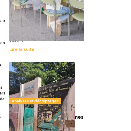
11 juillet 2026
-
National
Le projet de loi sur la régulation de
l’enseignement supérieur privé met
ate
en lumière l’amplification d’un
système qui relègue l’acte
pédagogique au superfétatoire,
voire à…
lan
e
Lire la suite →
s
es
ers
 de
Analyses et décryptages
e
258 millions d’enfants victimes
de la guerre, des chocs