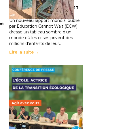
climatiques et des
déplacements de population
11 juillet 2026
-
National
Un nouveau rapport mondial publié
nt
par Education Cannot Wait (ECW)
dresse un tableau sombre d’un
monde où les crises privent des
millions d’enfants de leur…
Lire la suite →
Agir avec vous
Transition écologique de
l’éducation : l’UNSA Éducation