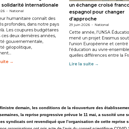
 solidarité internationale
un échange croisé franc
026
-
National
espagnol pour changer
eur humanitaire connaît des
d’approche
tés profondes, dans notre pays
29 juin 2026
-
National
elà. Les coupures budgétaires
Cette année, l'UNSA Éducatio
 ces deux dernières années,
mené un projet Erasmus sout
ilité gouvernementale,
l'union Européenne et centré
lité géopolitique,
l'éducation au vivre-ensemble
ment…
quelles différences entre la F
suite →
Lire la suite →
inistre demain, les conditions de la réouverture des établissemen
emaines, la reprise progressive prévue le 11 mai, a suscité une s
s syndicats ont revendiqué que l’organisation de cette reprise soit
nos organisations ont pris acte de l’avis du conseil scientifique COVID 1