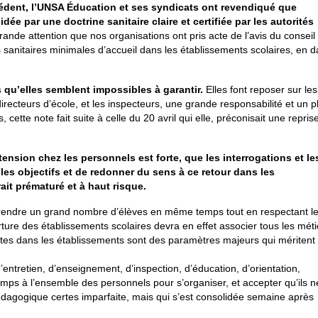
cédent, l’UNSA Éducation et ses syndicats ont revendiqué que
idée par une doctrine sanitaire claire et certifiée par les autorités
rande attention que nos organisations ont pris acte de l’avis du conseil
s sanitaires minimales d’accueil dans les établissements scolaires, en d
 qu’elles semblent impossibles à garantir.
Elles font reposer sur les
directeurs d’école, et les inspecteurs, une grande responsabilité et un p
cette note fait suite à celle du 20 avril qui elle, préconisait une repris
tension chez les personnels est forte, que les interrogations et le
r les objectifs et de redonner du sens à ce retour dans les
ait prématuré et à haut risque.
eprendre un grand nombre d’élèves en même temps tout en respectant l
erture des établissements scolaires devra en effet associer tous les méti
ultes dans les établissements sont des paramètres majeurs qui méritent
d’entretien, d’enseignement, d’inspection, d’éducation, d’orientation,
temps à l’ensemble des personnels pour s’organiser, et accepter qu’ils n
pédagogique certes imparfaite, mais qui s’est consolidée semaine après