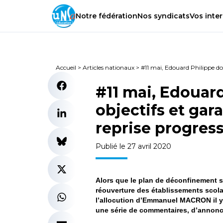
Notre
fédération
Nos
syndicats
Vos
inter
Accueil
>
Articles nationaux
>
#11 mai, Edouard Philippe doit 
#11 mai, Edouard 
objectifs et gar
reprise progress
Publié le 27 avril 2020
Alors que le plan de déconfinement se
réouverture des établissements scolai
l’allocution d’Emmanuel MACRON il y 
une série de commentaires, d’annonce