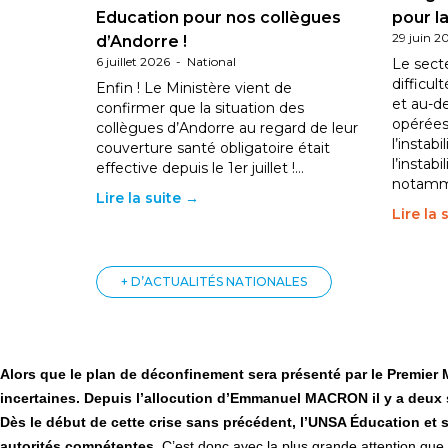
Education pour nos collègues
pour la
29 juin 2
d’Andorre !
6 juillet 2026
-
National
Le sect
difficul
Enfin ! Le Ministère vient de
et au-d
confirmer que la situation des
opérées
collègues d’Andorre au regard de leur
l’instab
couverture santé obligatoire était
l’instabi
effective depuis le 1er juillet !…
notam
Lire la suite →
Lire la 
+ D’ACTUALITÉS NATIONALES
Alors que le plan de déconfinement sera présenté par le Premier M
incertaines. Depuis l’allocution d’Emmanuel MACRON il y a deux s
Dès le début de cette crise sans précédent, l’UNSA Éducation et se
autorités compétentes.
C’est donc avec la plus grande attention que 