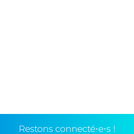
Restons connecté⋅e⋅s !