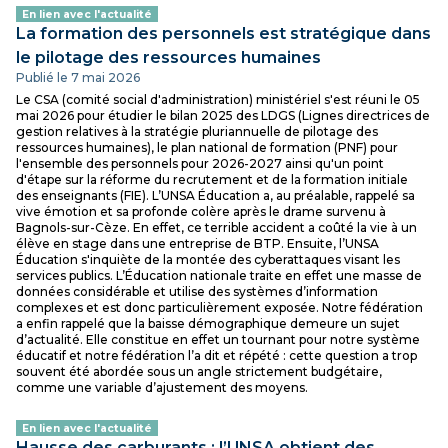
En lien avec l'actualité
La formation des personnels est stratégique dans
le pilotage des ressources humaines
Publié le 7 mai 2026
Le CSA (comité social d'administration) ministériel s'est réuni le 05
mai 2026 pour étudier le bilan 2025 des LDGS (Lignes directrices de
gestion relatives à la stratégie pluriannuelle de pilotage des
ressources humaines), le plan national de formation (PNF) pour
l'ensemble des personnels pour 2026-2027 ainsi qu'un point
d'étape sur la réforme du recrutement et de la formation initiale
des enseignants (FIE). L’UNSA Éducation a, au préalable, rappelé sa
vive émotion et sa profonde colère après le drame survenu à
Bagnols-sur-Cèze. En effet, ce terrible accident a coûté la vie à un
élève en stage dans une entreprise de BTP. Ensuite, l’UNSA
Éducation s'inquiète de la montée des cyberattaques visant les
services publics. L’Éducation nationale traite en effet une masse de
données considérable et utilise des systèmes d’information
complexes et est donc particulièrement exposée. Notre fédération
a enfin rappelé que la baisse démographique demeure un sujet
d’actualité. Elle constitue en effet un tournant pour notre système
éducatif et notre fédération l’a dit et répété : cette question a trop
souvent été abordée sous un angle strictement budgétaire,
comme une variable d’ajustement des moyens.
En lien avec l'actualité
Hausse des carburants : l’UNSA obtient des