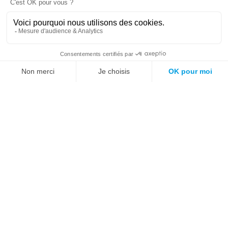
Essayez notre moteur de recherche !
Mots fréquemment recherchés sur le site :
Société
Éducation
Fonction publique
Jeunesse et sport
Enseignement supérieur
Rémunération
Vos droits
International
Culture
Enseigner à l'étranger
Covid
Lutte contre les inégalités
Présidentielle 2022