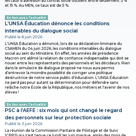
les taux d'adhésion au contrat socle oscillent entre seulement 3 %
et 15 %. Au MEN, ce taux est de 5 %.
En lien avec l'actualité
L’UNSA Éducation dénonce les conditions
intenables du dialogue social
Publié le 8 juin 2026
L'UNSA Éducation a dénoncé, lors de sa déclaration liminaire du
CSAMEN du 04 juin 2026, les conditions intenables du dialogue
social au sein du Ministère. En effet, les années de présidence
Macron ont abîmé la relation de confiance indispensable qui doit se
nouer entre les représentants des personnels et les décideurs. Rien
dans le simulacre de dialogue proposé ne nous aura permis
d’entrevoir la moindre possibilité de corriger une politique
destructrice de notre service public d’éducation. L'UNSA Éducation
ne perd pas pour autant sa détermination pour défendre sans
relâche notre École de la République, nos métiers et l'avenir de nos
élèves !
En lien avec l'actualité
PSC à l’AEFE : six mois qui ont changé le regard
des personnels sur leur protection sociale
Publié le 3 juin 2026
La réunion de la Commission Paritaire de Pilotage et de Suivi
(CPPS) qui s'est tenue ce lundi 1er juin marque, après des mois de