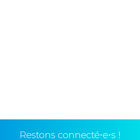
Restons connecté⋅e⋅s !