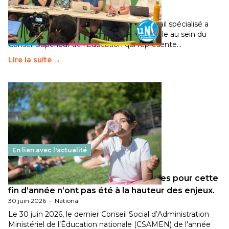
Éducation fait bouger les lignes
30 juin 2026
-
National
Pendant plusieurs mois, un groupe de travail spécialisé a
travaillé sur la transition écologique de l’Ecole au sein du
Conseil Supérieur de l’Éducation qui représente…
Lire la suite →
En lien avec l'actualité
Les décisions ministérielles attendues pour cette
fin d’année n’ont pas été à la hauteur des enjeux.
30 juin 2026
-
National
Le 30 juin 2026, le dernier Conseil Social d’Administration
Ministériel de l’Éducation nationale (CSAMEN) de l'année