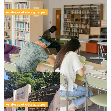
Analyses et décryptages
Supérieur privé : une dérive qui met à mal la
promesse républicaine
11 juillet 2026
-
National
Le projet de loi sur la régulation de l’enseignement
supérieur privé met en lumière l’amplification d’un système
qui relègue l’acte pédagogique au superfétatoire, voire à…
Lire la suite →
Analyses et décryptages