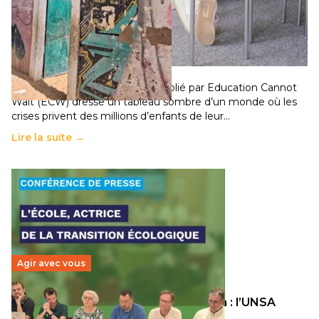
258 millions d’enfants victimes de la guerre, des
chocs climatiques et des déplacements de
population
11 juillet 2026
-
National
Un nouveau rapport mondial publié par Education Cannot
Wait (ECW) dresse un tableau sombre d’un monde où les
crises privent des millions d’enfants de leur…
Lire la suite →
Agir avec vous
Transition écologique de l’éducation : l’UNSA