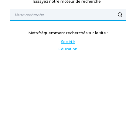
Essayez notre moteur de recherche !
Mots fréquemment recherchés sur le site :
Société
Éducation
Fonction publique
Jeunesse et sport
Enseignement supérieur
Rémunération
Vos droits
International
Culture
Enseigner à l'étranger
Covid
Lutte contre les inégalités
Présidentielle 2022