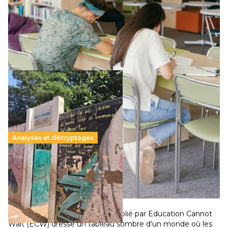
Le projet de loi sur la régulation de l’enseignement
supérieur privé met en lumière l’amplification d’un système
qui relègue l’acte pédagogique au superfétatoire, voire à…
Lire la suite →
Analyses et décryptages
258 millions d’enfants victimes de la guerre, des
chocs climatiques et des déplacements de
population
11 juillet 2026
-
National
Un nouveau rapport mondial publié par Education Cannot
Wait (ECW) dresse un tableau sombre d’un monde où les