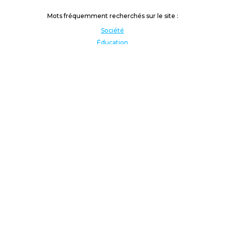
Mots fréquemment recherchés sur le site :
Société
Éducation
Fonction publique
Jeunesse et sport
Enseignement supérieur
Rémunération
Vos droits
International
Culture
Enseigner à l'étranger
Covid
Lutte contre les inégalités
Présidentielle 2022