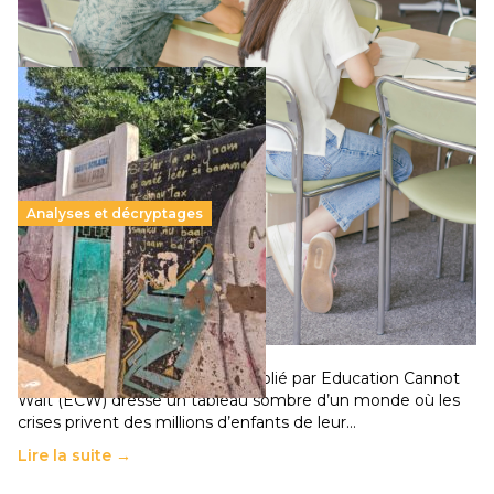
Lire la suite →
Analyses et décryptages
258 millions d’enfants victimes de la guerre, des
chocs climatiques et des déplacements de
population
11 juillet 2026
-
National
Un nouveau rapport mondial publié par Education Cannot
Wait (ECW) dresse un tableau sombre d’un monde où les
crises privent des millions d’enfants de leur…
Lire la suite →