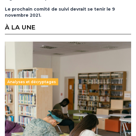
Le prochain comité de suivi devrait se tenir le 9
novembre 2021.
À LA UNE
Analyses et décryptages
Supérieur privé : une dérive qui met à mal la
promesse républicaine
11 juillet 2026
-
National
Le projet de loi sur la régulation de l’enseignement
supérieur privé met en lumière l’amplification d’un système
qui relègue l’acte pédagogique au superfétatoire, voire à…