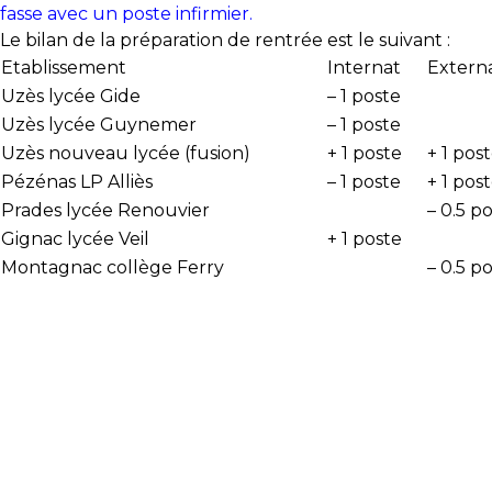
fasse avec un poste infirmier.
Le bilan de la préparation de rentrée est le suivant :
Etablissement
Internat
Extern
Uzès lycée Gide
– 1 poste
Uzès lycée Guynemer
– 1 poste
Uzès nouveau lycée (fusion)
+ 1 poste
+ 1 pos
Pézénas LP Alliès
– 1 poste
+ 1 pos
Prades lycée Renouvier
– 0.5 p
Gignac lycée Veil
+ 1 poste
Montagnac collège Ferry
– 0.5 p