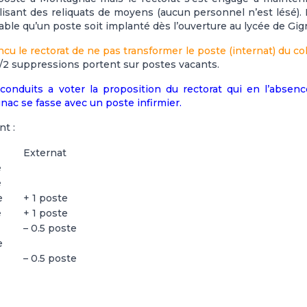
lisant des reliquats de moyens (aucun personnel n’est lésé).
sable qu’un poste soit implanté dès l’ouverture au lycée de Gi
u le rectorat de ne pas transformer le poste (internat) du co
/2 suppressions portent sur postes vacants.
 conduits a voter la proposition du rectorat qui en l’absen
nac se fasse avec un poste infirmier.
nt :
Externat
e
e
e
+ 1 poste
e
+ 1 poste
– 0.5 poste
e
– 0.5 poste