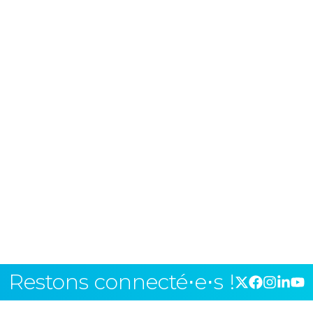
Restons connecté⋅e⋅s !