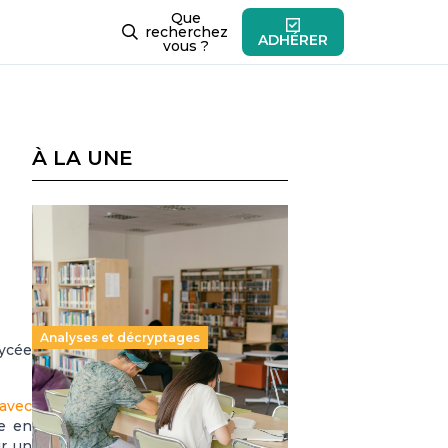
Que
recherchez
ADHÉRER
vous ?
À LA UNE
Analyses et décryptages
lycée
Supérieur privé : une dérive
 avec
qui met à mal la promesse
e en
républicaine
r un