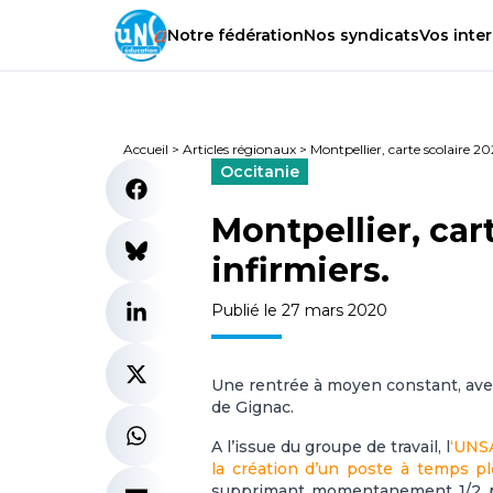
Notre
fédération
Nos
syndicats
Vos
inter
Accueil
>
Articles régionaux
>
Montpellier, carte scolaire 2
Occitanie
Montpellier, car
infirmiers.
Publié le 27 mars 2020
Une rentrée à moyen constant, avec
de Gignac.
A l’issue du groupe de travail, l
‘UNSA
la création d’un poste à temps pl
supprimant momentanement 1/2 po