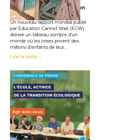
climatiques et des
déplacements de population
11 juillet 2026
-
National
Un nouveau rapport mondial publié
par Education Cannot Wait (ECW)
dresse un tableau sombre d’un
monde où les crises privent des
millions d’enfants de leur…
Lire la suite →
Agir avec vous
Transition écologique de
l’éducation : l’UNSA Éducation