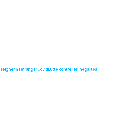
seigner à l'étranger
Covid
Lutte contre les inégalités
LIENS UTILES
NOS RECHERCHES
Centre Henri Aigueperse
INTERNATIONAL
Partir travailler à l’étranger