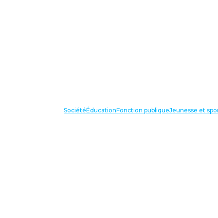
Société
Éducation
Fonction publique
Jeunesse et spo
VOS IN
87 bis avenue Georges Gosnat
94853 Ivry sur Seine Cedex