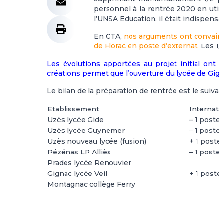
personnel à la rentrée 2020 en uti
l’UNSA Education, il était indispen
En CTA,
nos arguments ont convainc
de Florac en poste d’externat.
Les 1
Les évolutions apportées au projet initial ont
créations permet que l’ouverture du lycée de Gig
Le bilan de la préparation de rentrée est le suiva
Etablissement
Internat
Uzès lycée Gide
– 1 post
Uzès lycée Guynemer
– 1 post
Uzès nouveau lycée (fusion)
+ 1 post
Pézénas LP Alliès
– 1 post
Prades lycée Renouvier
Gignac lycée Veil
+ 1 post
Montagnac collège Ferry