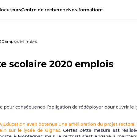
locuteurs
Centre
de
recherche
Nos
formations
020 emplois infirmiers.
te scolaire 2020 emplois
 pour conséquence l’obligation de rédéployer pour ouvrir le 
 Education avait obtenue une amélioration du projet rectoral
ein sur le lycée de Gignac.
Certes cette mesure est réalisé
ste à Montagnac mais le rectorat s’est engagé à mainteni