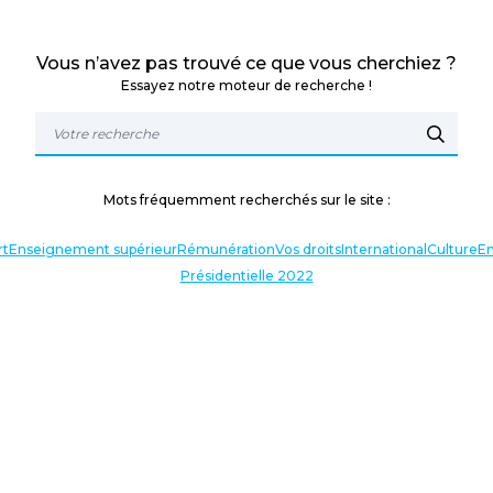
Vous n’avez pas trouvé ce que vous cherchiez ?
Essayez notre moteur de recherche !
Mots fréquemment recherchés sur le site :
rt
Enseignement supérieur
Rémunération
Vos droits
International
Culture
En
Présidentielle 2022
TERLOCUTEURS
NOS THÉMATIQUES
En lien avec l’actualité
Nos expressions
Agir avec vous