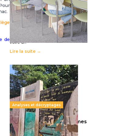
11 juillet 2026
-
National
 Pour
gnac.
Le projet de loi sur la régulation de
l’enseignement supérieur privé met
llège
en lumière l’amplification d’un
système qui relègue l’acte
pédagogique au superfétatoire,
ce de
voire à…
Lire la suite →
Analyses et décryptages
258 millions d’enfants victimes
de la guerre, des chocs