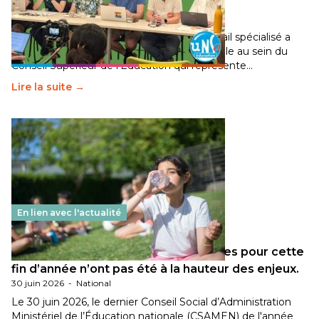
Éducation fait bouger les lignes
30 juin 2026
-
National
Pendant plusieurs mois, un groupe de travail spécialisé a
travaillé sur la transition écologique de l’Ecole au sein du
Conseil Supérieur de l’Éducation qui représente…
Lire la suite →
En lien avec l'actualité
Les décisions ministérielles attendues pour cette
fin d’année n’ont pas été à la hauteur des enjeux.
30 juin 2026
-
National
Le 30 juin 2026, le dernier Conseil Social d’Administration
Ministériel de l’Éducation nationale (CSAMEN) de l'année