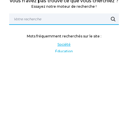
Vous n’avez pas trouvé ce que vous cherchiez ?
Essayez notre moteur de recherche !
Mots fréquemment recherchés sur le site :
Société
Éducation
Fonction publique
Jeunesse et sport
Enseignement supérieur
Rémunération
Vos droits
International
Culture
Enseigner à l'étranger
Covid
Lutte contre les inégalités
Présidentielle 2022