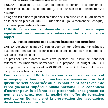
2. RIFSEEP des personnes de l’AENES
L’UNSA Éducation a fait part du mécontentement des personnels
administratifs quand ils se sont aperçu que leur salaire de novembre avait
diminué.
Il s’agit en fait d’une régularisation d’une décision prise en 2016, au moment
de la mise en place du RIFSEEP (décision du gouvernement de l’époque),
qui n’avait jamais été appliquée.
L’UNSA Éducation a demandé que soit communiqué
rapidement aux personnels intéressés la raison de ce
rappel.
3. Frais de scolarité des étudiants étrangers non européens
L’UNSA Education a rappelé son opposition aux décisions ministérielles
d’augmenter les frais de scolarité des étudiants étrangers non européens.
(voir
article sur ce sujet
).
Le président est d’accord avec cette position qui risque de pénaliser
fortement les universités normandes. Il a proposé un budget 2020 qui
n’intègre pas cette augmentation (3.400.000 euros !). La balle est dans le
camp du contrôleur de gestion.
Pour conclure, l’UNSA Education s’est félicitée de cet
échange qui a duré plus d’une heure et assuré au président
qu’elle se sent concernée au plus haut point par l’avenir de
l’enseignement supérieur public normand. Elle continuera
d’œuvrer pour la défense des personnels enseignants ou
non enseignants, pour la qualité de l’offre de formation
post-bac en Normandie et la préservation des laboratoires
de recherches normands.