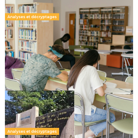
Analyses et décryptages
Supérieur privé : une dérive qui met à mal la
promesse républicaine
11 juillet 2026
-
National
Le projet de loi sur la régulation de l’enseignement
supérieur privé met en lumière l’amplification d’un système
qui relègue l’acte pédagogique au superfétatoire, voire à…
Lire la suite →
Analyses et décryptages