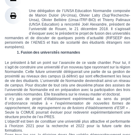
Une délégation de l’UNSA Education Normandie composée
de Marion Duloir (AI-Unsa), Olivier Latry (Sup’Recherche-
Unsa), Olivier Bellière (Unsa-ITRF-BiO) et Thierry Patinaux
(UNSA Education) a rencontré Joël Alexandre, président de
l’université de Rouen, le 21 décembre 2018. Il s’agissait
d’évoquer avec le président le projet de fusion des universités
normandes et de discuter de quelques points d’actualité (RIFSEEP des
personnels de l’AENES et frais de scolarité des étudiants étrangers non
européens).
1. Fusion des universités normandes
Le président à fait un point sur l’avancée de ce vaste chantier. Pour lui, il
s’agit de construire une université d’un nouveau type rayonnant sur la région
Normandie. Cette future université déléguerait une partie de sa gestion de
proximité au niveaux des campus (à définir) qui sont effectivement les lieux
de vie des étudiants. L’université de Normandie deviendrait ainsi un réseau
de campus. Pour discuter de tout cela une deuxième phase des assises de
l’université de Normandie est en préparation avec la participation des trois
universités normandes. Elle travaillera sur le niveau master et doctorat.
Il n’y pas de projet d’établissement expérimental au sens du projet
d’ordonnance relative à «
l’expérimentation de nouvelles formes de
rapprochement, de regroupement ou de fusions d’établissements d’ESR » .
Seule la COMUE pourrait évoluer pour redevenir expérimentalement une
structure proche de l’ex-PRES.
L’objectif est bien de constituer une université plus attractive et performante
à l’horizon 2021 pour la recherche et 2022 pour la future carte des
formations.