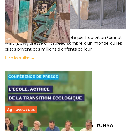
258 millions d’enfants victimes de la guerre, des
chocs climatiques et des déplacements de
population
11 juillet 2026
-
National
Un nouveau rapport mondial publié par Education Cannot
Wait (ECW) dresse un tableau sombre d’un monde où les
crises privent des millions d’enfants de leur…
Lire la suite →
Agir avec vous
Transition écologique de l’éducation : l’UNSA