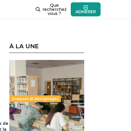
Que
recherchez
ADHÉRER
vous ?
À LA UNE
Analyses et décryptages
Supérieur privé : une dérive
qui met à mal la promesse
s de
républicaine
 la