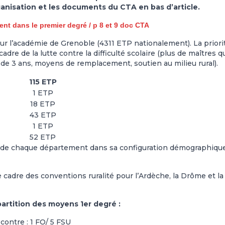
ganisation et les documents du CTA en bas d’article.
t dans le premier degré / p 8 et 9 doc CTA
ur l’académie de Grenoble (4311 ETP nationalement). La priori
adre de la lutte contre la difficulté scolaire (plus de maîtres q
 de 3 ans, moyens de remplacement, soutien au milieu rural).
115 ETP
1 ETP
18 ETP
43 ETP
1 ETP
52 ETP
te de chaque département dans sa configuration démographique
adre des conventions ruralité pour l’Ardèche, la Drôme et la
partition des moyens 1er degré :
 contre : 1 FO/ 5 FSU