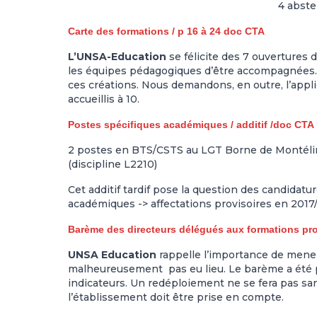
4 abste
Carte des formations / p 16 à 24 doc CTA
L’UNSA-Education
se félicite des 7 ouvertures 
les équipes pédagogiques d’être accompagnées. L
ces créations. Nous demandons, en outre, l’applic
accueillis à 10.
Postes spécifiques académiques / additif /doc CTA 
2 postes en BTS/CSTS au LGT Borne de Montélim
(discipline L2210)
Cet additif tardif pose la question des candida
académiques -> affectations provisoires en 2017
Barème des directeurs délégués aux formations pro
UNSA Education
rappelle l’importance de mener c
malheureusement pas eu lieu. Le barème a été p
indicateurs. Un redéploiement ne se fera pas s
l’établissement doit être prise en compte.