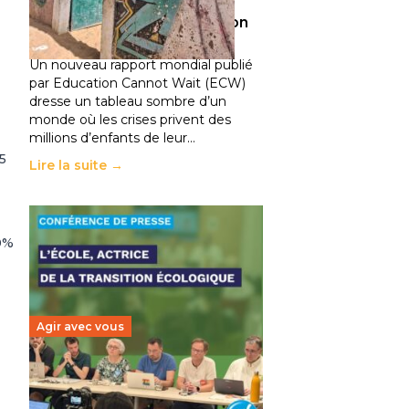
climatiques et des
déplacements de population
11 juillet 2026
-
National
Un nouveau rapport mondial publié
par Education Cannot Wait (ECW)
dresse un tableau sombre d’un
monde où les crises privent des
millions d’enfants de leur…
5
Lire la suite →
20%
Agir avec vous
Transition écologique de
l’éducation : l’UNSA Éducation