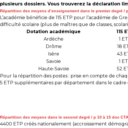
plusieurs dossiers. Vous trouverez la déclaration l
Répartition des moyens d’enseignement dans le premier degré / p
L’académie bénéficie de 115 ETP pour l’académie de Greno
difficulté scolaire (plus de maîtres que de classes, scol
Dotation académique
115 
Ardèche
1 E
Drôme
18 E
Isère
43 E
Savoie
1 E
Haute-Savoie
52 E
Pour la répartition des postes : prise en compte de ch
5 ETP supplémentaires par département dans le cadre de
Répartition des moyens dans le second degré / p 10 à 15 doc CT
4400 ETP créés nationalement (accroissement démograp