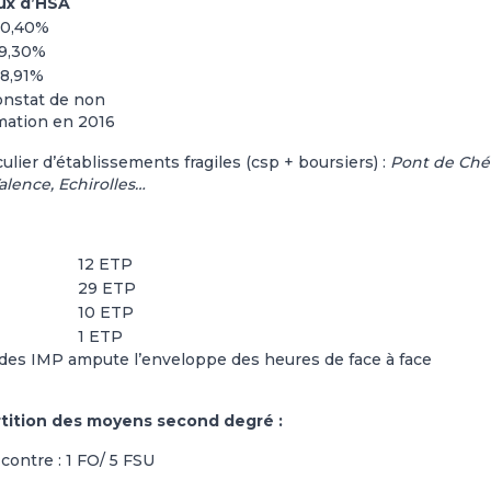
ux d’HSA
10,40%
9,30%
8,91%
constat de non
ation en 2016
ier d’établissements fragiles (csp + boursiers) :
Pont de Ché
alence, Echirolles…
12 ETP
29 ETP
10 ETP
1 ETP
des IMP ampute l’enveloppe des heures de face à face
rtition des moyens second degré :
 contre : 1 FO/ 5 FSU