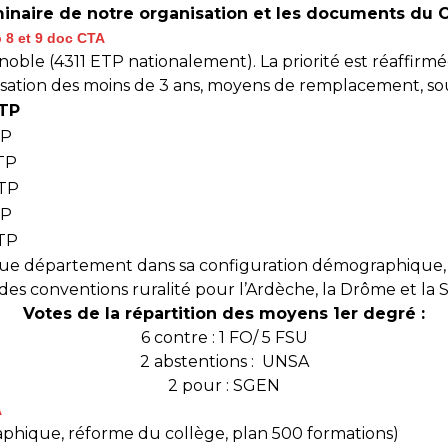
iminaire de notre organisation et les documents du C
 8 et 9 doc CTA
ble (4311 ETP nationalement). La priorité est réaffirmée
arisation des moins de 3 ans, moyens de remplacement, sou
ETP
TP
TP
TP
TP
TP
aque département dans sa configuration démographique, 
s conventions ruralité pour l’Ardèche, la Drôme et la S
Votes de la répartition des moyens 1er degré :
6 contre : 1 FO/ 5 FSU
2 abstentions : UNSA
2 pour : SGEN
A
hique, réforme du collège, plan 500 formations)