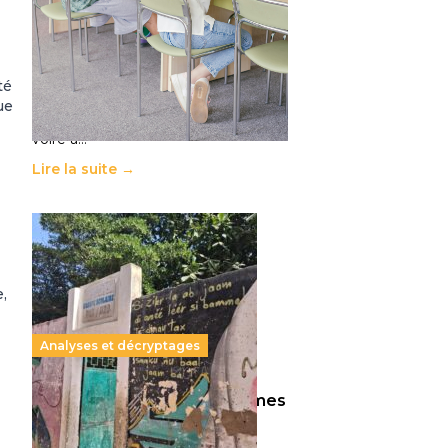
11 juillet 2026
-
National
Le projet de loi sur la régulation de
l’enseignement supérieur privé met
en lumière l’amplification d’un
té
système qui relègue l’acte
ue
pédagogique au superfétatoire,
voire à…
Lire la suite →
,
Analyses et décryptages
258 millions d’enfants victimes
de la guerre, des chocs