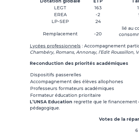
Dotation globale
ETP
Ta
LEGT
163
EREA
-2
LP-SEP
24
lié au 
Remplacement
-20
consomm
Lycées professionnels
: Accompagnement particul
Chambéry, Romans, Annonay, l’Edit Roussillon, V
Reconduction des priorités académiques
Dispositifs passerelles
Accompagnement des élèves allophones
Professeurs formateurs académiques
Formateur éducation prioritaire
L’UNSA Education
regrette que le financement 
pédagogique.
Votes de la répa
6