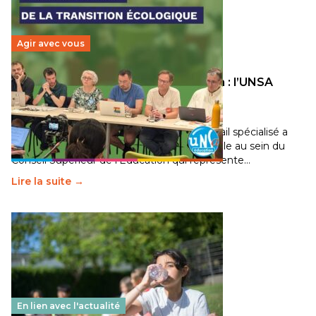
Agir avec vous
Transition écologique de l’éducation : l’UNSA
Éducation fait bouger les lignes
30 juin 2026
-
National
Pendant plusieurs mois, un groupe de travail spécialisé a
travaillé sur la transition écologique de l’Ecole au sein du
Conseil Supérieur de l’Éducation qui représente…
Lire la suite →
En lien avec l'actualité