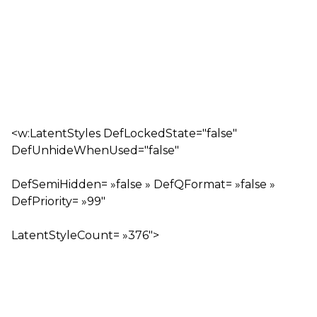
<w:LatentStyles DefLockedState="false"
DefUnhideWhenUsed="false"
DefSemiHidden= »false » DefQFormat= »false »
DefPriority= »99″
LatentStyleCount= »376″>