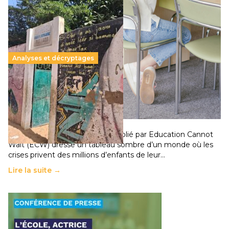
Analyses et décryptages
258 millions d’enfants victimes de la guerre, des
chocs climatiques et des déplacements de
population
11 juillet 2026
-
National
Un nouveau rapport mondial publié par Education Cannot
Wait (ECW) dresse un tableau sombre d’un monde où les
crises privent des millions d’enfants de leur…
Lire la suite →