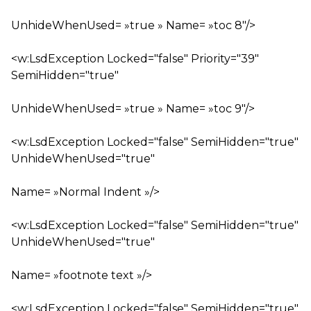
UnhideWhenUsed= »true » Name= »toc 8″/>
<w:LsdException Locked="false" Priority="39"
SemiHidden="true"
UnhideWhenUsed= »true » Name= »toc 9″/>
<w:LsdException Locked="false" SemiHidden="true"
UnhideWhenUsed="true"
Name= »Normal Indent »/>
<w:LsdException Locked="false" SemiHidden="true"
UnhideWhenUsed="true"
Name= »footnote text »/>
<w:LsdException Locked="false" SemiHidden="true"