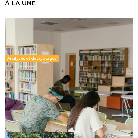
À LA UNE
Analyses et décryptages
Supérieur privé : une dérive qui met à mal la
promesse républicaine
11 juillet 2026
-
National
Le projet de loi sur la régulation de l’enseignement
supérieur privé met en lumière l’amplification d’un système
qui relègue l’acte pédagogique au superfétatoire, voire à…
Lire la suite →