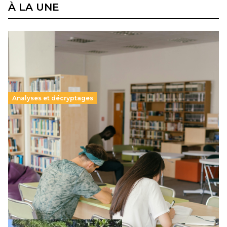
À LA UNE
Analyses et décryptages
Supérieur privé : une dérive qui met à mal la
promesse républicaine
11 juillet 2026
-
National
Le projet de loi sur la régulation de l’enseignement
supérieur privé met en lumière l’amplification d’un système
qui relègue l’acte pédagogique au superfétatoire, voire à…
Lire la suite →