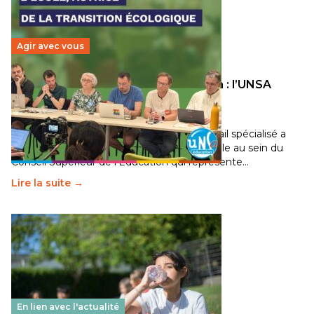
Agir avec vous
Transition écologique de l’éducation : l’UNSA
Éducation fait bouger les lignes
30 juin 2026
-
National
Pendant plusieurs mois, un groupe de travail spécialisé a
travaillé sur la transition écologique de l’Ecole au sein du
Conseil Supérieur de l’Éducation qui représente…
Lire la suite →
En lien avec l'actualité