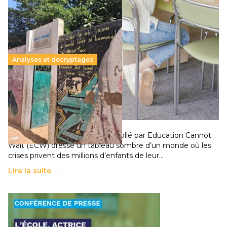
Analyses et décryptages
258 millions d’enfants victimes de la guerre, des
chocs climatiques et des déplacements de
population
11 juillet 2026
-
National
Un nouveau rapport mondial publié par Education Cannot
Wait (ECW) dresse un tableau sombre d’un monde où les
crises privent des millions d’enfants de leur…
Lire la suite →