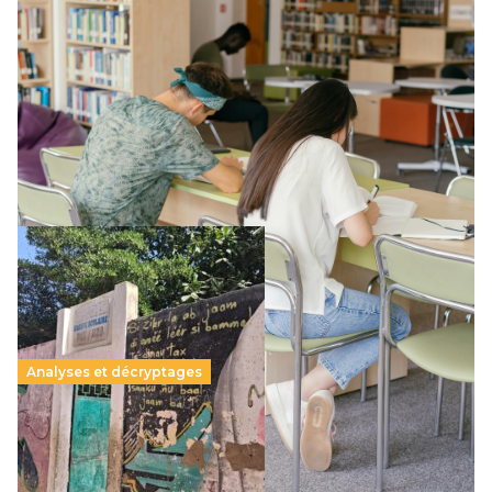
Supérieur privé : une dérive qui met à mal la
promesse républicaine
11 juillet 2026
-
National
Le projet de loi sur la régulation de l’enseignement
supérieur privé met en lumière l’amplification d’un système
qui relègue l’acte pédagogique au superfétatoire, voire à…
Lire la suite →
Analyses et décryptages
258 millions d’enfants victimes de la guerre, des
chocs climatiques et des déplacements de
population