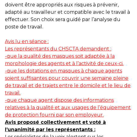
doivent être appropriés aux risques à prévenir,
adapté au travailleur et compatible avec le travail à
effectuer. Son choix sera guidé par l’analyse du
poste de travail.
Avis lu en séance :
Les représentants du CHSCTA demandent :
-que la qualité des masques soit adaptée à la
morphologie des agents et à l’activité de ceux-ci.
-que les dotations en masques à chaque agents
soient suffisantes pour couvrir une semaine pleine
de travail et de trajets entre le domicile et le lieu de
travail.
-que chaque agent dispose des informations
relatives à la qualité et aux usages de l’équipement
de protection fourni par son employeur.
Avis proposé collectivement et voté à
l’unanimité par les représentants :
Les spécialistes de la voix alertent sur les