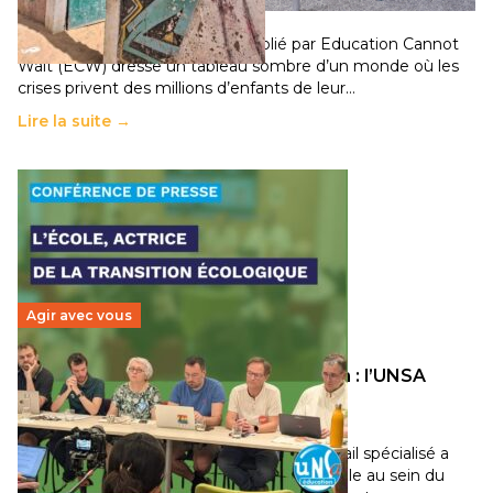
11 juillet 2026
-
National
Un nouveau rapport mondial publié par Education Cannot
Wait (ECW) dresse un tableau sombre d’un monde où les
crises privent des millions d’enfants de leur…
Lire la suite →
Agir avec vous
Transition écologique de l’éducation : l’UNSA
Éducation fait bouger les lignes
30 juin 2026
-
National
Pendant plusieurs mois, un groupe de travail spécialisé a
travaillé sur la transition écologique de l’Ecole au sein du