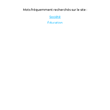
Mots fréquemment recherchés sur le site :
Société
Éducation
Fonction publique
Jeunesse et sport
Enseignement supérieur
Rémunération
Vos droits
International
Culture
Enseigner à l'étranger
Covid
Lutte contre les inégalités
Présidentielle 2022