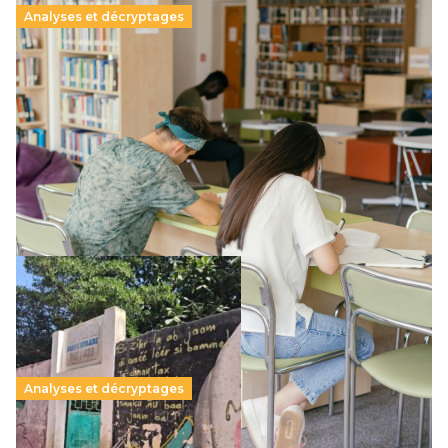
Analyses et décryptages
Supérieur privé : une dérive qui met à mal la
promesse républicaine
11 juillet 2026
-
National
Le projet de loi sur la régulation de l’enseignement
supérieur privé met en lumière l’amplification d’un système
qui relègue l’acte pédagogique au superfétatoire, voire à…
Lire la suite →
Analyses et décryptages
258 millions d’enfants victimes de la guerre, des