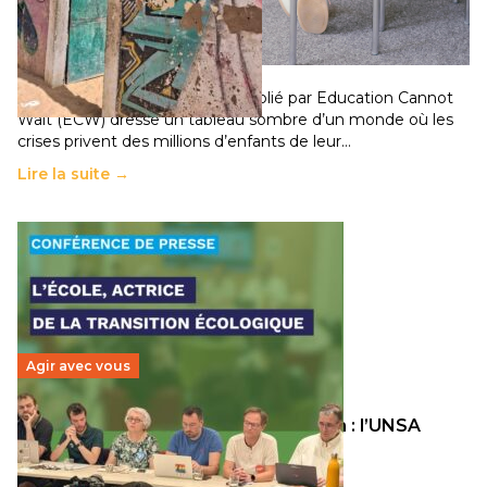
chocs climatiques et des déplacements de
population
11 juillet 2026
-
National
Un nouveau rapport mondial publié par Education Cannot
Wait (ECW) dresse un tableau sombre d’un monde où les
crises privent des millions d’enfants de leur…
Lire la suite →
Agir avec vous
Transition écologique de l’éducation : l’UNSA
Éducation fait bouger les lignes
30 juin 2026
-
National