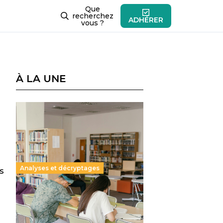
Que
recherchez
ADHÉRER
vous ?
À LA UNE
Analyses et décryptages
s
Supérieur privé : une dérive
qui met à mal la promesse
républicaine