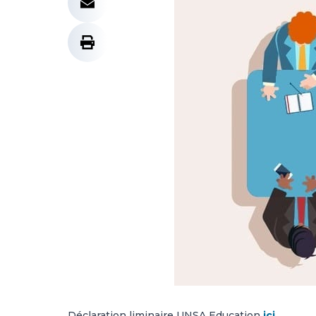
Déclaration liminaire UNSA Education
ici