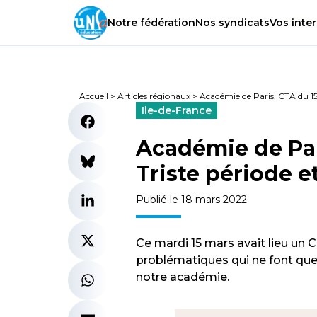
Notre
fédération
Nos
syndicats
Vos
inter
Accueil
>
Articles régionaux
>
Académie de Paris, CTA du 15 
Ile-de-France
Académie de Par
Triste période e
Publié le 18 mars 2022
Ce mardi 15 mars avait lieu un
problématiques qui ne font que m
notre académie.