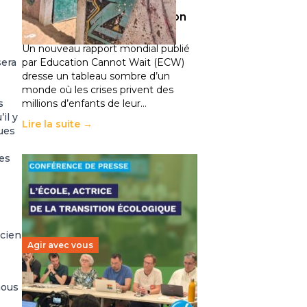
climatiques et des
déplacements de population
11 juillet 2026
-
National
Un nouveau rapport mondial publié
sera
par Education Cannot Wait (ECW)
dresse un tableau sombre d’un
monde où les crises privent des
s
millions d’enfants de leur…
il y
Lire la suite →
ues
les
ncien
Agir avec vous
Transition écologique de
nous
l’éducation : l’UNSA Éducation