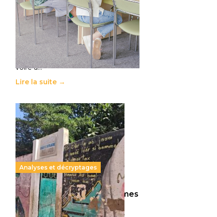
11 juillet 2026
-
National
Le projet de loi sur la régulation de
l’enseignement supérieur privé met
en lumière l’amplification d’un
système qui relègue l’acte
pédagogique au superfétatoire,
voire à…
Lire la suite →
Analyses et décryptages
258 millions d’enfants victimes
de la guerre, des chocs