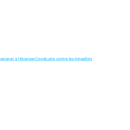
seigner à l'étranger
Covid
Lutte contre les inégalités
LIENS UTILES
NOS RECHERCHES
Centre Henri Aigueperse
INTERNATIONAL
Partir travailler à l’étranger
Internationale de l’éducation