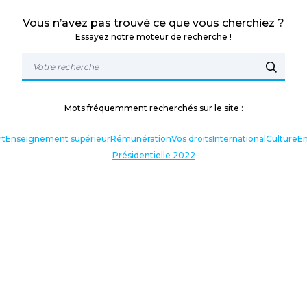
Vous n’avez pas trouvé ce que vous cherchiez ?
Essayez notre moteur de recherche !
Mots fréquemment recherchés sur le site :
rt
Enseignement supérieur
Rémunération
Vos droits
International
Culture
En
Présidentielle 2022
TERLOCUTEURS
NOS THÉMATIQUES
En lien avec l’actualité
Nos expressions
Agir avec vous
Analyses et décryptages