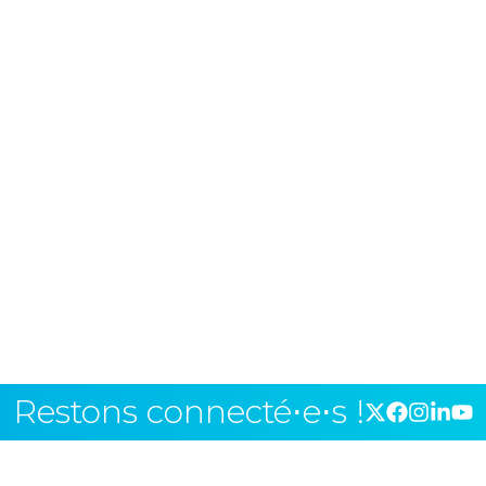
Restons connecté⋅e⋅s !