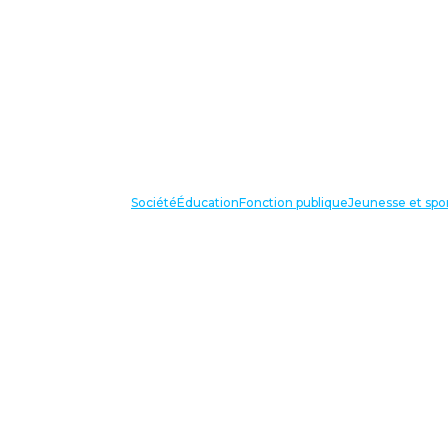
Société
Éducation
Fonction publique
Jeunesse et spo
VOS IN
87 bis avenue Georges Gosnat
94853 Ivry sur Seine Cedex
Tél:
01 56 20 29 50