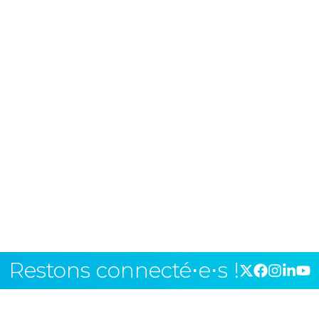
Restons connecté⋅e⋅s !