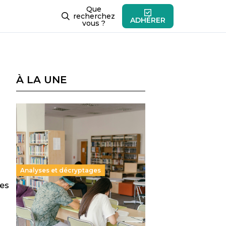
Que
recherchez
ADHÉRER
vous ?
À LA UNE
Analyses et décryptages
les
Supérieur privé : une dérive
qui met à mal la promesse
républicaine