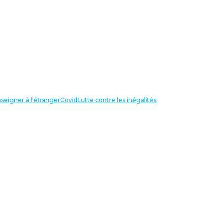
seigner à l'étranger
Covid
Lutte contre les inégalités
LIENS UTILES
NOS RECHERCHES
Centre Henri Aigueperse
INTERNATIONAL
Partir travailler à l’étranger
Internationale de l’éducation