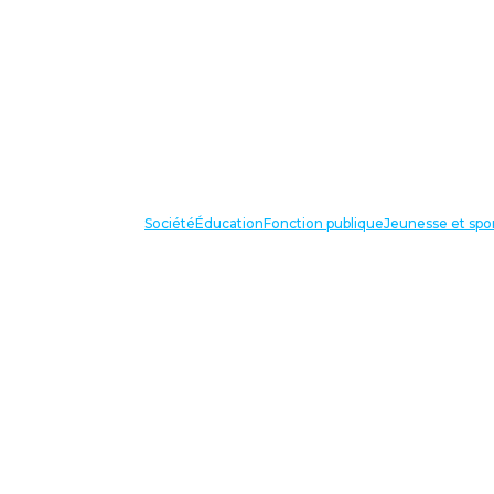
Société
Éducation
Fonction publique
Jeunesse et spo
VOS IN
87 bis avenue Georges Gosnat
94853 Ivry sur Seine Cedex
Tél:
01 56 20 29 50