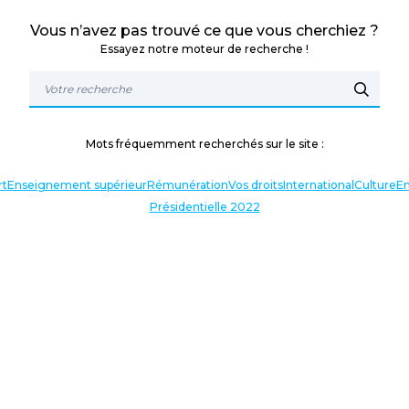
Vous n’avez pas trouvé ce que vous cherchiez ?
Essayez notre moteur de recherche !
Mots fréquemment recherchés sur le site :
rt
Enseignement supérieur
Rémunération
Vos droits
International
Culture
En
Présidentielle 2022
TERLOCUTEURS
NOS THÉMATIQUES
En lien avec l’actualité
Nos expressions
Agir avec vous
Analyses et décryptages