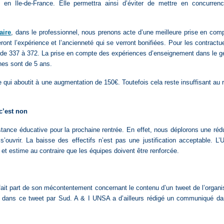
e en Ile-de-France. Elle permettra ainsi d’éviter de mettre en concurren
aire
, dans le professionnel, nous prenons acte d’une meilleure prise en com
ront l’expérience et l’ancienneté qui se verront bonifiées. Pour les contractu
e de 337 à 372. La prise en compte des expériences d’enseignement dans le g
ches sont de 5 ans.
qui aboutit à une augmentation de 150€. Toutefois cela reste insuffisant au 
c’est non
nce éducative pour la prochaine rentrée. En effet, nous déplorons une réd
uvrir. La baisse des effectifs n’est pas une justification acceptable. L
 et estime au contraire que les équipes doivent être renforcée.
a fait part de son mécontentement concernant le contenu d’un tweet de l’organi
s dans ce tweet par Sud. A & I UNSA a d’ailleurs rédigé un communiqué d