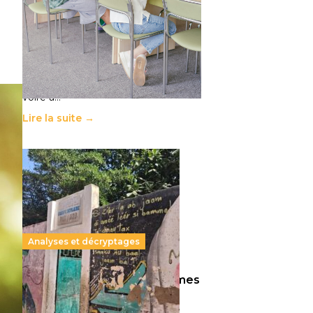
11 juillet 2026
-
National
Le projet de loi sur la régulation de
l’enseignement supérieur privé met
en lumière l’amplification d’un
système qui relègue l’acte
pédagogique au superfétatoire,
voire à…
Lire la suite →
Analyses et décryptages
258 millions d’enfants victimes
de la guerre, des chocs