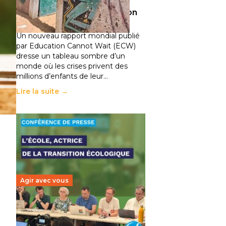
climatiques et des
déplacements de population
11 juillet 2026
-
National
Un nouveau rapport mondial publié
par Education Cannot Wait (ECW)
dresse un tableau sombre d’un
monde où les crises privent des
millions d’enfants de leur…
Lire la suite →
Agir avec vous
Transition écologique de
l’éducation : l’UNSA Éducation