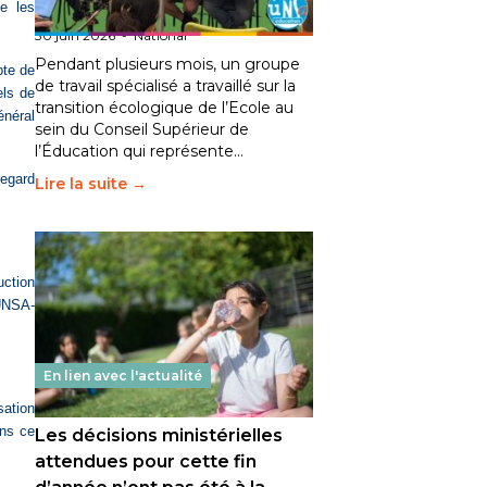
ce les
fait bouger les lignes
30 juin 2026
-
National
Pendant plusieurs mois, un groupe
pte de
de travail spécialisé a travaillé sur la
els de
transition écologique de l’Ecole au
énéral
sein du Conseil Supérieur de
l’Éducation qui représente…
regard
Lire la suite →
uction
’UNSA-
En lien avec l'actualité
sation
ans ce
Les décisions ministérielles
attendues pour cette fin