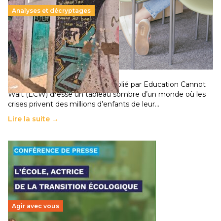
Analyses et décryptages
258 millions d’enfants victimes de la guerre, des
chocs climatiques et des déplacements de
population
11 juillet 2026
-
National
Un nouveau rapport mondial publié par Education Cannot
Wait (ECW) dresse un tableau sombre d’un monde où les
crises privent des millions d’enfants de leur…
Lire la suite →
Agir avec vous