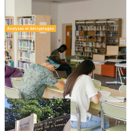
Analyses et décryptages
Supérieur privé : une dérive qui met à mal la
promesse républicaine
11 juillet 2026
-
National
Le projet de loi sur la régulation de l’enseignement
supérieur privé met en lumière l’amplification d’un système
qui relègue l’acte pédagogique au superfétatoire, voire à…
Lire la suite →