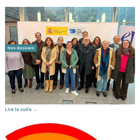
Nos dossiers
Éducation au vivre-ensemble : un échange croisé
franco-espagnol pour changer d’approche
29 juin 2026
-
National
Cette année, l'UNSA Éducation a mené un projet Erasmus
soutenu par l'union Européenne et centré sur l'éducation
au vivre-ensemble : quelles différences entre la France…
Lire la suite →