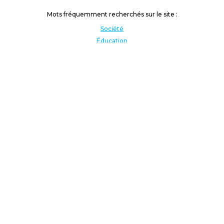
Mots fréquemment recherchés sur le site :
Société
Éducation
Fonction publique
Jeunesse et sport
Enseignement supérieur
Rémunération
Vos droits
International
Culture
Enseigner à l'étranger
Covid
Lutte contre les inégalités
Présidentielle 2022