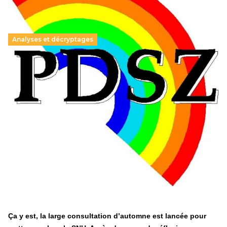
Analyses et décryptages
Hongrie : du changement pour les politiques
éducatives, aussi !
25 juin 2026
-
National
En Hongrie, le conservateur Peter Magyar et son parti
Tisza "Respect et liberté" ont remporté une large victoire,
contre le premier ministre sortant, Viktor Orban,…
Lire la suite →
+ D’ACTUALITÉS NATIONALES
Ça y est, la large consultation d’automne est lancée pour