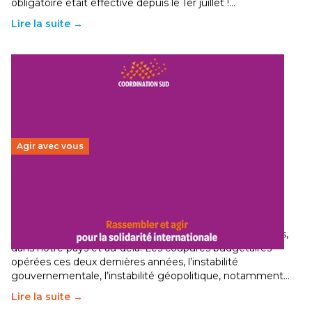
obligatoire était effective depuis le 1er juillet !…
Lire la suite →
Agir avec vous
Budget 2026 : État d’urgence pour la solidarité
internationale
29 juin 2026
-
National
Le secteur humanitaire connaît des difficultés profondes,
dans notre pays et au-delà. Les coupures budgétaires
opérées ces deux dernières années, l’instabilité
gouvernementale, l’instabilité géopolitique, notamment…
Lire la suite →