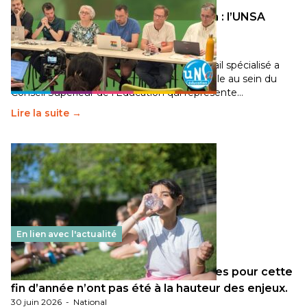
Transition écologique de l’éducation : l’UNSA
Éducation fait bouger les lignes
30 juin 2026
-
National
Pendant plusieurs mois, un groupe de travail spécialisé a
travaillé sur la transition écologique de l’Ecole au sein du
Conseil Supérieur de l’Éducation qui représente…
Lire la suite →
En lien avec l'actualité
Les décisions ministérielles attendues pour cette
fin d’année n’ont pas été à la hauteur des enjeux.
30 juin 2026
-
National