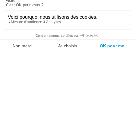
Essayez notre moteur de recherche !
Mots fréquemment recherchés sur le site :
Société
Éducation
Fonction publique
Jeunesse et sport
Enseignement supérieur
Rémunération
Vos droits
International
Culture
Enseigner à l'étranger
Covid
Lutte contre les inégalités
Présidentielle 2022