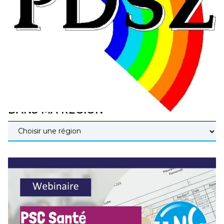
éducatives, aussi !
25 juin 2026
–
National
En Hongrie, le conservateur Peter Magyar et son parti
Tisza "Respect et liberté" ont remporté une large victoire,
contre le premier ministre sortant, Viktor Orban,…
Lire la suite →
+ D’ACTUALITÉS NATIONALES
DANS MA RÉGION