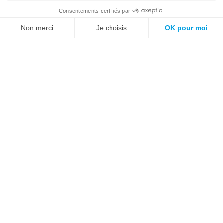
Mots fréquemment recherchés sur le site :
Société
Éducation
Fonction publique
Jeunesse et sport
Enseignement supérieur
Rémunération
Vos droits
International
Culture
Enseigner à l'étranger
Covid
Lutte contre les inégalités
Présidentielle 2022