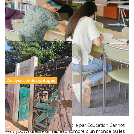
Le projet de loi sur la régulation de l’enseignement
supérieur privé met en lumière l’amplification d’un système
qui relègue l’acte pédagogique au superfétatoire, voire à…
Lire la suite →
Analyses et décryptages
258 millions d’enfants victimes de la guerre, des
chocs climatiques et des déplacements de
population
11 juillet 2026
–
National
Un nouveau rapport mondial publié par Education Cannot
Wait (ECW) dresse un tableau sombre d’un monde où les