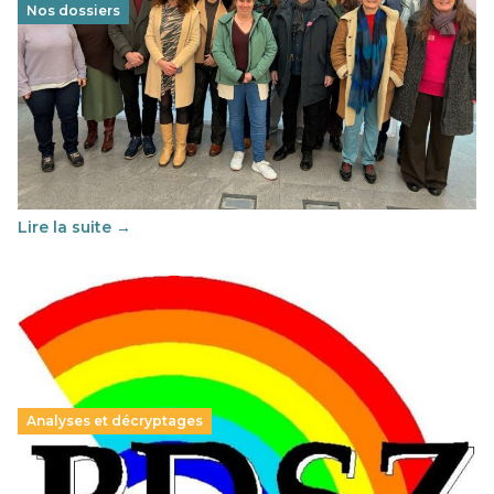
Nos dossiers
Éducation au vivre-ensemble : un échange croisé
franco-espagnol pour changer d’approche
29 juin 2026
–
National
Cette année, l'UNSA Éducation a mené un projet Erasmus
soutenu par l'union Européenne et centré sur l'éducation
au vivre-ensemble : quelles différences entre la France…
Lire la suite →
Analyses et décryptages
Hongrie : du changement pour les politiques