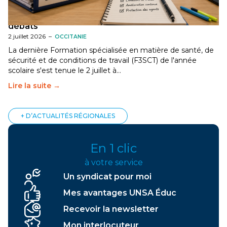
[Gard] F3SCT : narcotrafic, fortes chaleurs et
dégradation des conditions de travail au cœur des
débats
2 juillet 2026
–
OCCITANIE
La dernière Formation spécialisée en matière de santé, de
sécurité et de conditions de travail (F3SCT) de l'année
scolaire s'est tenue le 2 juillet à…
Lire la suite →
+ D’ACTUALITÉS RÉGIONALES
En 1 clic
à votre service
Un syndicat pour moi
Mes avantages UNSA Éduc
Recevoir la newsletter
Mon interlocuteur