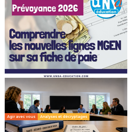
[POITIERS] PSC Santé : ces nouvelles lignes MGEN
sur votre fiche de paie — on vous explique tout en
webinaire !
3 juillet 2026
–
NOUVELLE-AQUITAINE
Depuis mai 2026, de nouvelles lignes sont apparues sur vos
bulletins de paie : MGEN part forfaitaire, part solidaire,
action sociale, aide aux retraités… Difficile…
Lire la suite →
Agir avec vous
Analyses et décryptages