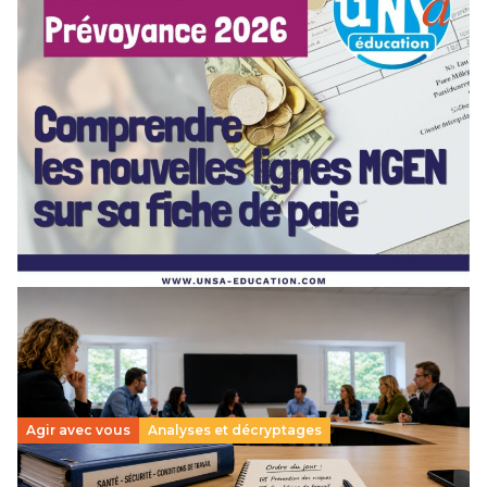
[POITIERS] PSC Santé : ces nouvelles lignes MGEN
sur votre fiche de paie — on vous explique tout en
webinaire !
3 juillet 2026
–
NOUVELLE-AQUITAINE
Depuis mai 2026, de nouvelles lignes sont apparues sur vos
bulletins de paie : MGEN part forfaitaire, part solidaire,
action sociale, aide aux retraités… Difficile…
Lire la suite →
Agir avec vous
Analyses et décryptages