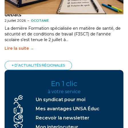
[Gard] F3SCT : narcotrafic, fortes chaleurs et
dégradation des conditions de travail au cœur des
débats
2 juillet 2026
–
OCCITANIE
La dernière Formation spécialisée en matière de santé, de
sécurité et de conditions de travail (F3SCT) de l'année
scolaire s'est tenue le 2 juillet à…
Lire la suite →
+ D’ACTUALITÉS RÉGIONALES
En 1 clic
à votre service
Un syndicat pour moi
Mes avantages UNSA Éduc
Recevoir la newsletter
Mon interlocuteur