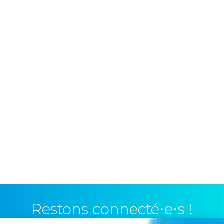
Restons connecté⋅e⋅s !