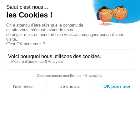
Vous n’avez pas trouvé ce que vous cherchiez ?
Essayez notre moteur de recherche !
Mots fréquemment recherchés sur le site :
Société
Éducation
Fonction publique
Jeunesse et sport
Enseignement supérieur
Rémunération
Vos droits
International