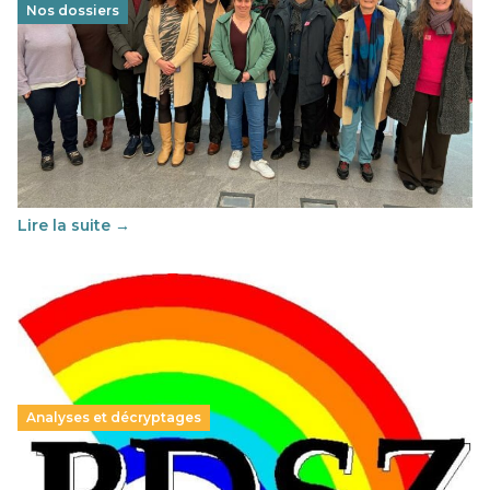
Nos dossiers
Éducation au vivre-ensemble : un échange croisé
franco-espagnol pour changer d’approche
29 juin 2026
–
National
Cette année, l'UNSA Éducation a mené un projet Erasmus
soutenu par l'union Européenne et centré sur l'éducation
au vivre-ensemble : quelles différences entre la France…
Lire la suite →
Analyses et décryptages
Hongrie : du changement pour les politiques