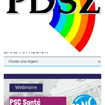
éducatives, aussi !
25 juin 2026
–
National
En Hongrie, le conservateur Peter Magyar et son parti
Tisza "Respect et liberté" ont remporté une large victoire,
contre le premier ministre sortant, Viktor Orban,…
Lire la suite →
+ D’ACTUALITÉS NATIONALES
DANS MA RÉGION