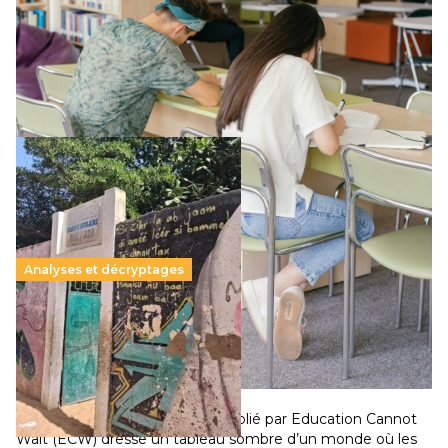
Le projet de loi sur la régulation de l’enseignement
supérieur privé met en lumière l’amplification d’un système
qui relègue l’acte pédagogique au superfétatoire, voire à…
Lire la suite →
Analyses et décryptages
258 millions d’enfants victimes de la guerre, des
chocs climatiques et des déplacements de
population
11 juillet 2026
–
National
Un nouveau rapport mondial publié par Education Cannot
Wait (ECW) dresse un tableau sombre d’un monde où les