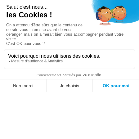
Vous n’avez pas trouvé ce que vous cherchiez ?
Essayez notre moteur de recherche !
Mots fréquemment recherchés sur le site :
Société
Éducation
Fonction publique
Jeunesse et sport
Enseignement supérieur
Rémunération
Vos droits
International