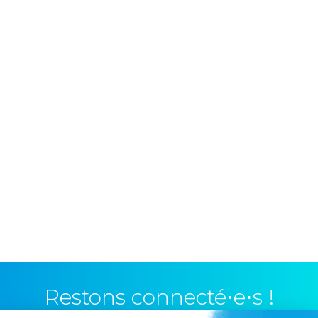
Restons connecté⋅e⋅s !