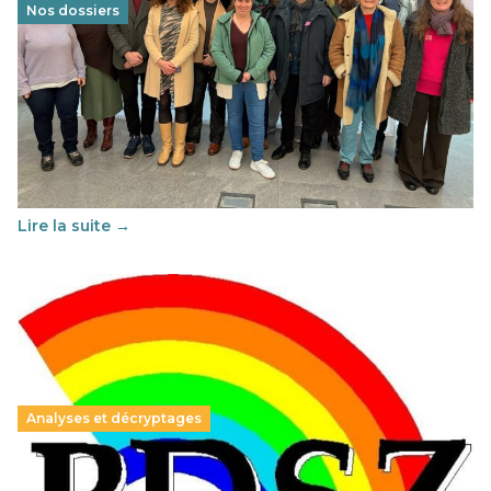
Nos dossiers
Éducation au vivre-ensemble : un échange croisé
franco-espagnol pour changer d’approche
29 juin 2026
–
National
Cette année, l'UNSA Éducation a mené un projet Erasmus
soutenu par l'union Européenne et centré sur l'éducation
au vivre-ensemble : quelles différences entre la France…
Lire la suite →
Analyses et décryptages
Hongrie : du changement pour les politiques