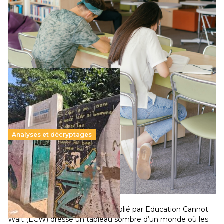
Le projet de loi sur la régulation de l’enseignement
supérieur privé met en lumière l’amplification d’un système
qui relègue l’acte pédagogique au superfétatoire, voire à…
Lire la suite →
Analyses et décryptages
258 millions d’enfants victimes de la guerre, des
chocs climatiques et des déplacements de
population
11 juillet 2026
–
National
Un nouveau rapport mondial publié par Education Cannot
Wait (ECW) dresse un tableau sombre d’un monde où les