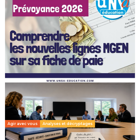
[POITIERS] PSC Santé : ces nouvelles lignes MGEN
sur votre fiche de paie — on vous explique tout en
webinaire !
3 juillet 2026
–
NOUVELLE-AQUITAINE
Depuis mai 2026, de nouvelles lignes sont apparues sur vos
bulletins de paie : MGEN part forfaitaire, part solidaire,
action sociale, aide aux retraités… Difficile…
Lire la suite →
Agir avec vous
Analyses et décryptages