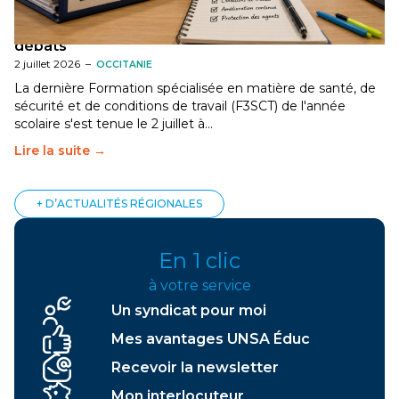
[Gard] F3SCT : narcotrafic, fortes chaleurs et
dégradation des conditions de travail au cœur des
débats
2 juillet 2026
–
OCCITANIE
La dernière Formation spécialisée en matière de santé, de
sécurité et de conditions de travail (F3SCT) de l'année
scolaire s'est tenue le 2 juillet à…
Lire la suite →
+ D’ACTUALITÉS RÉGIONALES
En 1 clic
à votre service
Un syndicat pour moi
Mes avantages UNSA Éduc
Recevoir la newsletter
Mon interlocuteur