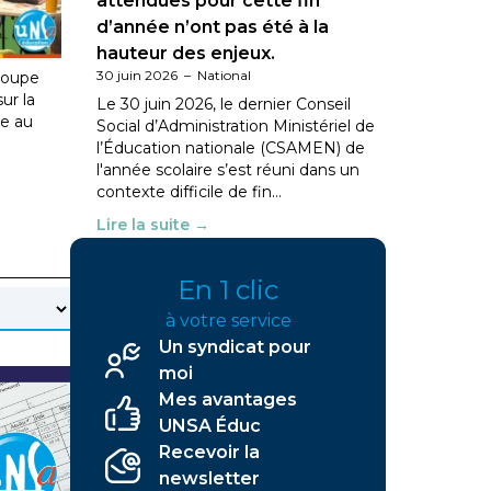
ation
attendues pour cette fin
d’année n’ont pas été à la
hauteur des enjeux.
30 juin 2026
–
National
roupe
sur la
Le 30 juin 2026, le dernier Conseil
le au
Social d’Administration Ministériel de
l’Éducation nationale (CSAMEN) de
l'année scolaire s’est réuni dans un
contexte difficile de fin…
Lire la suite →
En 1 clic
à votre service
Un syndicat pour
moi
Mes avantages
UNSA Éduc
Recevoir la
newsletter