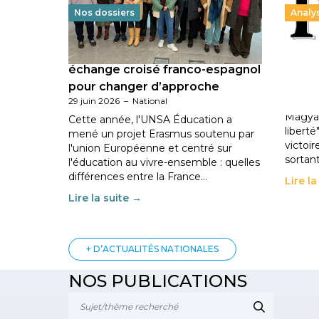
Nos dossiers
Analy
Éducation au vivre-ensemble : un
Hongr
échange croisé franco-espagnol
les po
25 juin 
pour changer d’approche
29 juin 2026
–
National
En Hon
Magyar
Cette année, l'UNSA Éducation a
libert
mené un projet Erasmus soutenu par
victoir
l'union Européenne et centré sur
sortant
l'éducation au vivre-ensemble : quelles
différences entre la France…
Lire l
Lire la suite →
+ D’ACTUALITÉS NATIONALES
NOS PUBLICATIONS