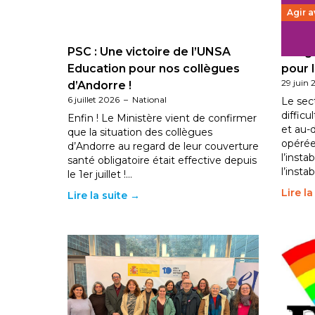
Agir 
PSC : Une victoire de l’UNSA
Budge
Education pour nos collègues
pour l
29 juin 
d’Andorre !
6 juillet 2026
–
National
Le sec
diffic
Enfin ! Le Ministère vient de confirmer
et au-
que la situation des collègues
opérée
d’Andorre au regard de leur couverture
l’inst
santé obligatoire était effective depuis
l’inst
le 1er juillet !…
Lire l
Lire la suite →