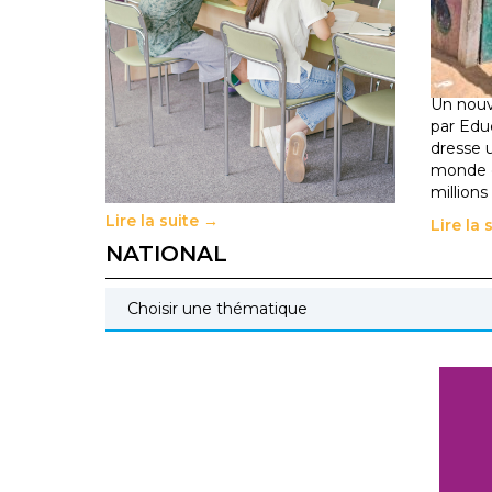
met à mal la promesse
de la 
républicaine
climat
11 juillet 2026
–
National
déplac
11 juillet 
Le projet de loi sur la régulation de
l’enseignement supérieur privé met
Un nouv
en lumière l’amplification d’un
par Edu
système qui relègue l’acte
dresse 
pédagogique au superfétatoire, voire
monde o
à…
millions
Lire la suite →
Lire la 
NATIONAL