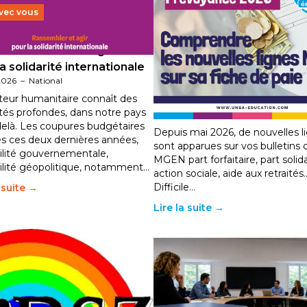
avec vous
t 2026 : État d’urgence
[POITIERS] PSC Santé : ce
a solidarité internationale
nouvelles lignes MGEN sur 
2026
–
National
fiche de paie — on vous ex
teur humanitaire connaît des
tout en webinaire !
ultés profondes, dans notre pays
3 juillet 2026
–
NOUVELLE-AQUITAINE
delà. Les coupures budgétaires
Depuis mai 2026, de nouvelles l
s ces deux dernières années,
sont apparues sur vos bulletins d
abilité gouvernementale,
MGEN part forfaitaire, part solida
abilité géopolitique, notamment…
action sociale, aide aux retraités
Difficile…
a suite →
Lire la suite →