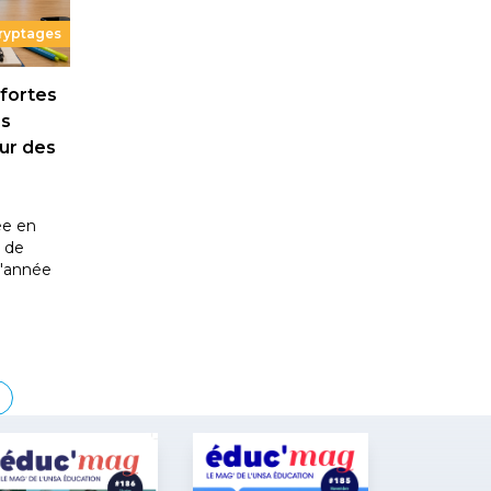
cryptages
 fortes
es
œur des
ée en
t de
l'année