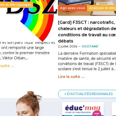
ses et décryptages
Agir avec vous
Analyses et dé
ie : du changement pour
[Gard] F3SCT : narcotrafic,
litiques éducatives, aussi !
chaleurs et dégradation d
2026
–
National
conditions de travail au c
grie, le conservateur Peter
débats
 et son parti Tisza "Respect et
2 juillet 2026
–
OCCITANIE
é" ont remporté une large
e, contre le premier ministre
La dernière Formation spécialis
, Viktor Orban,…
matière de santé, de sécurité e
conditions de travail (F3SCT) de 
a suite →
scolaire s'est tenue le 2 juillet à…
Lire la suite →
+ D’ACTUALITÉS RÉGIONALES