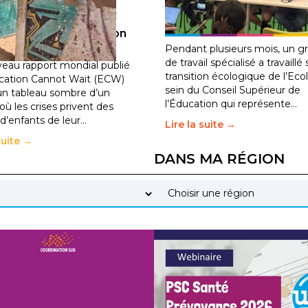
guerre, des chocs
l’éducation : l’UNSA Éduc
iques et des
fait bouger les lignes
30 juin 2026
–
National
ements de population
2026
–
National
Pendant plusieurs mois, un g
de travail spécialisé a travaillé 
eau rapport mondial publié
transition écologique de l’Eco
cation Cannot Wait (ECW)
sein du Conseil Supérieur de
un tableau sombre d’un
l’Éducation qui représente…
ù les crises privent des
 d’enfants de leur…
Lire la suite →
suite →
DANS MA RÉGION