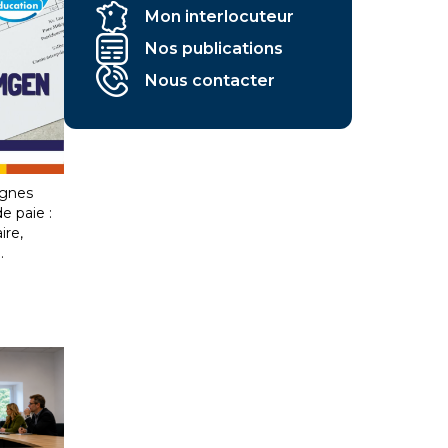
Mon interlocuteur
Nos publications
s
Nous contacter
votre
plique
ignes
e paie :
ire,
…